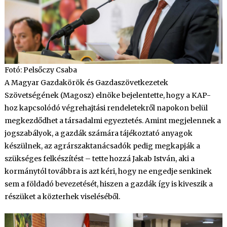
Fotó: Pelsőczy Csaba
A Magyar Gazdakörök és Gazdaszövetkezetek
Szövetségének (Magosz) elnöke bejelentette, hogy a KAP-
hoz kapcsolódó végrehajtási rendeletekről napokon belül
megkezdődhet a társadalmi egyeztetés. Amint megjelennek a
jogszabályok, a gazdák számára tájékoztató anyagok
készülnek, az agrárszaktanácsadók pedig megkapják a
szükséges felkészítést – tette hozzá Jakab István, aki a
kormánytól továbbra is azt kéri, hogy ne engedje senkinek
sem a földadó bevezetését, hiszen a gazdák így is kiveszik a
részüket a közterhek viseléséből.