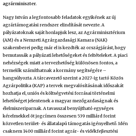
agrárminiszter.
Nagy István a legfontosabb feladatok egyikének az új
agrártámogatási rendszer elindítását nevezte. A
pályázatoknak saját honlapjuk lesz, az Agrárminisztérium
(AM) és a Nemzeti Agrárgazdasági Kamara (NAK)
szakemberei pedig már el is kezdték az országjárást, hogy
bemutassák a pályázati lehetőségeket és feltételeket. A piaci
nehézségek miatt a tervezhetőség különösen fontos, a
termelők számíthatnak a kormány segítségére –
hangsúlyozta. A tárcavezető szerint a 2027-ig tartó Közös
Agrárpolitika (KAP) a tervek megvalósításának időszakát
hozhatja el, uniós és költségvetési forrásai történelmi
lehetőséget jelentenek a magyar mezőgazdaságnak és
élelmiszeriparnak. A tavasszal benyújtható egységes
kérelmekkel öt jogcímen összesen 539 milliárd forint
közvetlen terület- és állatalapú támogatás igényelhető. Idén
csaknem 1400 milliárd forint agrár- és vidékfejlesztési