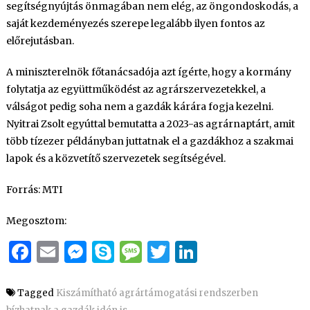
segítségnyújtás önmagában nem elég, az öngondoskodás, a
saját kezdeményezés szerepe legalább ilyen fontos az
előrejutásban.
A miniszterelnök főtanácsadója azt ígérte, hogy a kormány
folytatja az együttműködést az agrárszervezetekkel, a
válságot pedig soha nem a gazdák kárára fogja kezelni.
Nyitrai Zsolt egyúttal bemutatta a 2023-as agrárnaptárt, amit
több tízezer példányban juttatnak el a gazdákhoz a szakmai
lapok és a közvetítő szervezetek segítségével.
Forrás: MTI
Megosztom:
Facebook
Email
Messenger
Skype
Message
Twitter
LinkedIn
Tagged
Kiszámítható agrártámogatási rendszerben