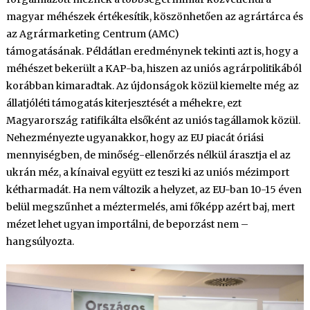
magyar méhészek értékesítik, köszönhetően az agrártárca és
az Agrármarketing Centrum (AMC)
támogatásának. Példátlan eredménynek tekinti azt is, hogy a
méhészet bekerült a KAP-ba, hiszen az uniós agrárpolitikából
korábban kimaradtak. Az újdonságok közül kiemelte még az
állatjóléti támogatás kiterjesztését a méhekre, ezt
Magyarország ratifikálta elsőként az uniós tagállamok közül.
Nehezményezte ugyanakkor, hogy az EU piacát óriási
mennyiségben, de minőség-ellenőrzés nélkül árasztja el az
ukrán méz, a kínaival együtt ez teszi ki az uniós mézimport
kétharmadát. Ha nem változik a helyzet, az EU-ban 10-15 éven
belül megszűnhet a méztermelés, ami főképp azért baj, mert
mézet lehet ugyan importálni, de beporzást nem –
hangsúlyozta.