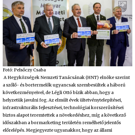
Fotó: Pelsőczy Csaba
A Hegyközségek Nemzeti Tanácsának (HNT) elnöke szerint
a szőlő- és bortermelők ugyancsak szembesültek a háború
következményeivel, de Légli Ottó bízik abban, hogy a
helyzetük javulni fog. Az elmúlt évek ültetvénytelepítései,
infrastrukturális fejlesztései, technológiai korszerűsítései
biztos alapot teremtettek a növekedéshez, míg a következő
időszakban a bormarketing területén remélhető jelentős
előrelépés. Megjegyezte ugyanakkor, hogy az állami