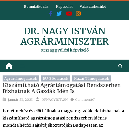
Skip
Bemutatkozás
Kapcsolat
Választókerület
to
content
DR. NAGY ISTVÁN
AGRÁRMINISZTER
országgyűlési képviselő
Agrártámogatások
EU-S Források
Hazai Támogatások
Kiszámítható Agrártámogatási Rendszerben
Bízhatnak A Gazdák Idén Is
Posted
Author
január 23, 2023
DRNAGYISTVAN
Comment(0)
on
Ismét nehéz év előtt állnak a magyar gazdák, de bízhatnak a
kiszámítható agrártámogatási rendszerben idén is –
mondta hétfői sajtótájékoztatóján Budapesten az