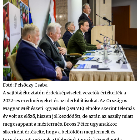
Fotó: Pelsőczy Csaba
A sajtótájékoztatón érdekképviseleti vezetők értékelték a
2022-es eredményeket és az idei kilátásokat. Az Országos
Magyar Méhészeti Egyesület (OMME) elnöke szerint felemás
év volt az előző, hiszen jól kezdődött, de aztán az aszály miatt
megcsappant a méztermés. Bross Péter ugyanakkor
sikerként értékelte, hogy a belföldön megtermelt és
forgalmazott méznek a többségét immár közvetlenül a