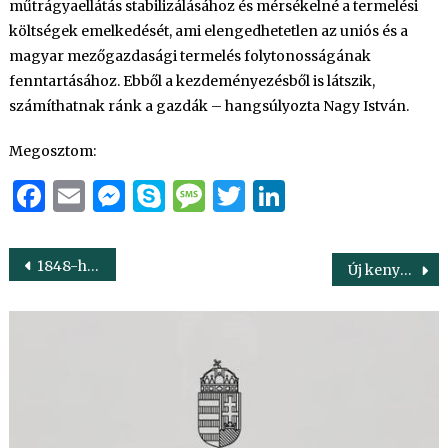
műtrágyaellátás stabilizálásához és mérsékelné a termelési
költségek emelkedését, ami elengedhetetlen az uniós és a
magyar mezőgazdasági termelés folytonosságának
fenntartásához. Ebből a kezdeményezésből is látszik,
számíthatnak ránk a gazdák – hangsúlyozta Nagy István.
Megosztom:
Facebook
Email
Messenger
Skype
Message
Twitter
LinkedIn
Bejegyzés
1848-hoz hasonlóan most is békét akarunk, hogy tovább épülhessen az ország
Új kenyérgyár alapkövét tették le Tatán
navigáció