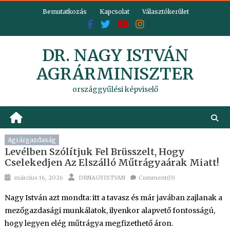
Skip
Bemutatkozás
Kapcsolat
Választókerület
to
content
DR. NAGY ISTVÁN
AGRÁRMINISZTER
országgyűlési képviselő
Agrárgazdaság
Levélben Szólítjuk Fel Brüsszelt, Hogy
Cselekedjen Az Elszálló Műtrágyaárak Miatt!
Posted
Author
március 16, 2026
DRNAGYISTVAN
Comment(0)
on
Nagy István azt mondta: itt a tavasz és már javában zajlanak a
mezőgazdasági munkálatok, ilyenkor alapvető fontosságú,
hogy legyen elég műtrágya megfizethető áron.