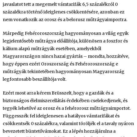
javaslatot tett a megemelt vámtarifák 6,5 százalékról 0
százalékra történő ideiglenes csökkentésére, azonban ez
nem vonatkozik az orosz és a belorusz műtrágyaimportra.
Márpedig Fehéroroszország hagyományosan a világ egyik
legjelentősebb műtrágya előállítója, különösen a foszfor és
kálium alapú műtrágyák esetében, amelyekből
Magyarországon nincs hazai gyártás – mondta, hozzátéve,
hogy éppen ezért Oroszország és Fehéroroszország e
műtrágyák tekintetében hagyományosan Magyarország
legfontosabb beszállítója volt.
Ezért most arra kérem Brüsszelt, hogy a gazdák és a
biztonságos élelmiszerellátás érdekében cselekedjenek, és
tegyék lehetővé az orosz és a fehérorosz műtrágyaimportot.
Függesszék fel ideiglenesen a hatályos vámtarifákat és
csökkentsék 0 százalékra, valamint töröljék el a tavaly nyáron
bevezetett büntetővámokat. Ez a lépés hozzájárulna a