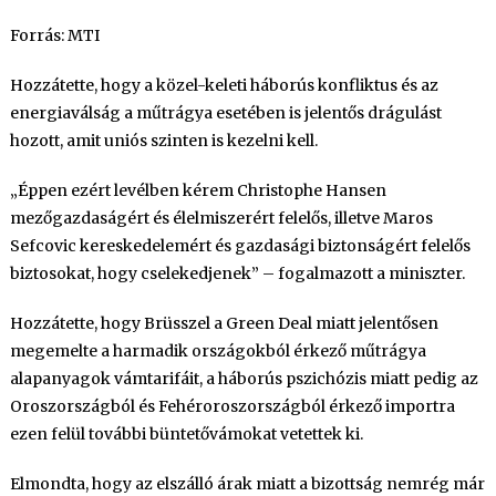
Forrás: MTI
Hozzátette, hogy a közel-keleti háborús konfliktus és az
energiaválság a műtrágya esetében is jelentős drágulást
hozott, amit uniós szinten is kezelni kell.
„Éppen ezért levélben kérem Christophe Hansen
mezőgazdaságért és élelmiszerért felelős, illetve Maros
Sefcovic kereskedelemért és gazdasági biztonságért felelős
biztosokat, hogy cselekedjenek” – fogalmazott a miniszter.
Hozzátette, hogy Brüsszel a Green Deal miatt jelentősen
megemelte a harmadik országokból érkező műtrágya
alapanyagok vámtarifáit, a háborús pszichózis miatt pedig az
Oroszországból és Fehéroroszországból érkező importra
ezen felül további büntetővámokat vetettek ki.
Elmondta, hogy az elszálló árak miatt a bizottság nemrég már