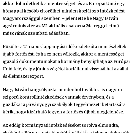
akkor kihirdethetik a mentességet, és az Európai Unió egy
hónappal később eltörölhet minden korlátozó intézkedést
Magyarországgal szemben – jelentette be Nagy István
agrárminiszter az M1 aktuális csatorna Ma reggel című
műsorának szombati adásában.
Közölte: a 21 napos lappangási idő kezdete óta nem észleltek
újabb fertőzést, és ha ez nem változik, akkor a mentességet
igazoló dokumentumokat a kormány benyújthatja az Európai
Unió felé, és így június végétől korlátlanul visszaállhat az állat-
és élelmiszerexport.
Nagy István hangsúlyozta: mindenhol továbbra is nagyon
szigorú kontrollintézkedések vannak érvényben, és a
gazdákat a járványügyi szabályok fegyelmezett betartására
kérik, hogy kizárható legyen a fertőzés újbóli megjelenése.
Az eddig kormányzati intézkedéseket sorolva elmondta,
elsőként a Bérgarancia Alapból átvállalták a telepen dolgozók