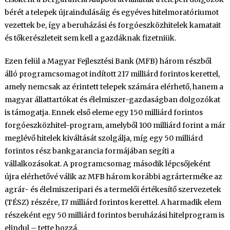
bérét a telepek újraindulásáig és egyéves hitelmoratóriumot
vezettek be, így a beruházási és forgóeszközhitelek kamatait
és tőkerészleteit sem kell a gazdáknak fizetniük.
Ezen felül a Magyar Fejlesztési Bank (MFB) három részből
álló programcsomagot indított 217 milliárd forintos kerettel,
amely nemcsak az érintett telepek számára elérhető, hanem a
magyar állattartókat és élelmiszer-gazdaságban dolgozókat
is támogatja. Ennek első eleme egy 150 milliárd forintos
forgóeszközhitel-program, amelyből 100 milliárd forint a már
meglévő hitelek kiváltását szolgálja, míg egy 50 milliárd
forintos rész bankgarancia formájában segíti a
vállalkozásokat. A programcsomag második lépcsőjeként
újra elérhetővé válik az MFB három korábbi agrárterméke az
agrár- és élelmiszeripari és a termelői értékesítő szervezetek
(TÉSZ) részére, 17 milliárd forintos kerettel. A harmadik elem
részeként egy 50 milliárd forintos beruházási hitelprogram is
elindul – tette hozzá.