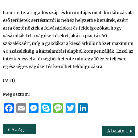
Ismertette: a ragadós száj- és körömfájás miatt korlátozás alá
eső területek sertéstartói is nehéz helyzetbe kerültek, ezért
arra ösztönözték a felvásárlókat és feldolgozókat, hogy
vásárolják fel a vágósertéseket, akár a piaci ár 60
százalékáért, míg a gazdákat a kieső árkülönbözet maximum
40 százalékáig a kártalanítási alapból kompenzálják. Ezzel az
intézkedéssel a térségből hetente mintegy 10 ezer teljesen
egészséges vágósertés kerülhet feldolgozásra.
(MTI)
Megosztom:
Facebook
Email
Messenger
Skype
Message
Twitter
LinkedIn
Bejegyzés
Az Agrárminisztérium stratégiai partnerként tekint a Nemzeti Parkokra
A balatoni borok összekötik a múltat és a jelent, a termelőt és a fogyasztót