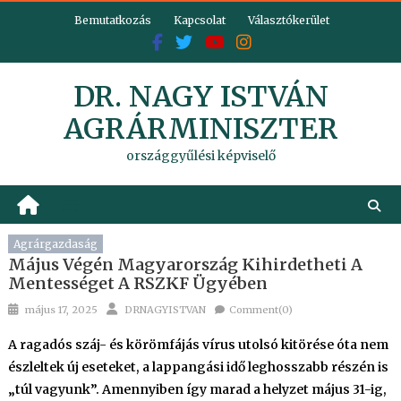
Skip
Bemutatkozás
Kapcsolat
Választókerület
to
content
DR. NAGY ISTVÁN
AGRÁRMINISZTER
országgyűlési képviselő
Agrárgazdaság
Május Végén Magyarország Kihirdetheti A
Mentességet A RSZKF Ügyében
Posted
Author
május 17, 2025
DRNAGYISTVAN
Comment(0)
on
A ragadós száj- és körömfájás vírus utolsó kitörése óta nem
észleltek új eseteket, a lappangási idő leghosszabb részén is
„túl vagyunk”. Amennyiben így marad a helyzet május 31-ig,