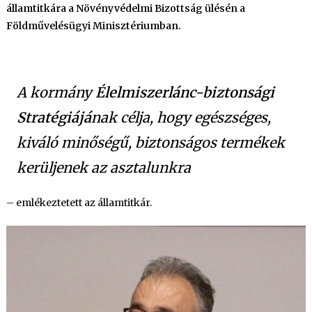
pontja
államtitkára a Növényvédelmi Bizottság ülésén a
a
Földművelésügyi Minisztériumban.
növényvédelem
bejegyzéshez
A kormány
Élelmiszerlánc-biztonsági
Stratégiájá
nak célja, hogy egészséges,
kiváló minőségű, biztonságos termékek
kerüljenek az asztalunkra
– emlékeztetett az államtitkár.