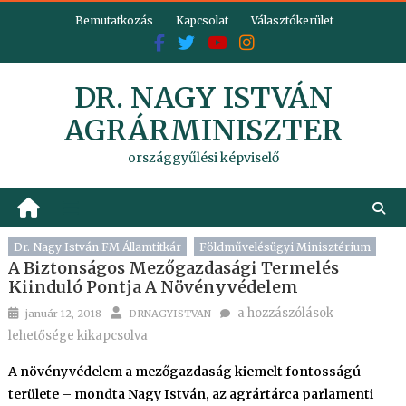
Skip
Bemutatkozás
Kapcsolat
Választókerület
to
content
DR. NAGY ISTVÁN
AGRÁRMINISZTER
országgyűlési képviselő
Dr. Nagy István FM Államtitkár
Földművelésügyi Minisztérium
A Biztonságos Mezőgazdasági Termelés
Kiinduló Pontja A Növényvédelem
Posted
Author
A
a hozzászólások
január 12, 2018
DRNAGYISTVAN
on
biztonságos
lehetősége kikapcsolva
mezőgazdasági
A növényvédelem a mezőgazdaság kiemelt fontosságú
termelés
területe – mondta Nagy István, az agrártárca parlamenti
kiinduló