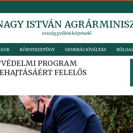
 NAGY ISTVÁN AGRÁRMINIS
országgyűlési képviselő
ÁSOK
KÖRNYEZETÜGY
GENERÁCIÓVÁLTÁS
KÜLGAZ
TVÉDELMI PROGRAM
EHAJTÁSÁÉRT FELELŐS