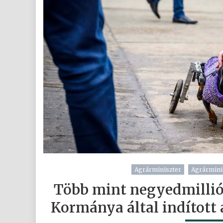
Agrárminiszter
Agrármini
Több mint negyedmillió
Kormánya által indított 