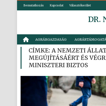
Skip
Bemutatkozás
Kapcsolat
Választókerület
to
content
DR.
AGRÁRGAZDASÁG
AGRÁRTÁMOGAT
CÍMKE:
A NEMZETI ÁLLA
MEGÚJÍTÁSÁÉRT ÉS VÉGR
MINISZTERI BIZTOS