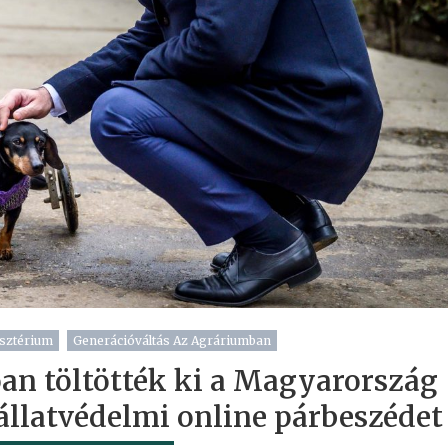
sztérium
Generációváltás Az Agráriumban
an töltötték ki a Magyarország
állatvédelmi online párbeszédet