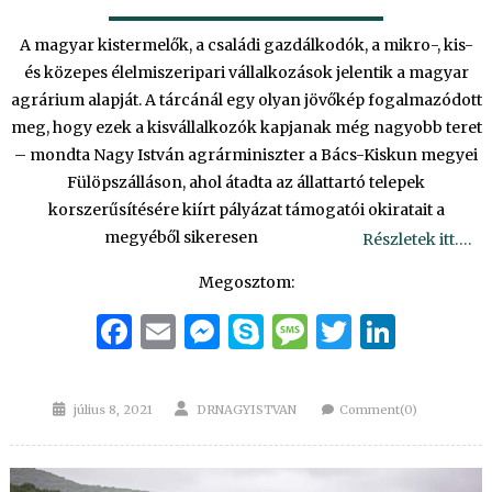
A magyar kistermelők, a családi gazdálkodók, a mikro-, kis-
és közepes élelmiszeripari vállalkozások jelentik a magyar
agrárium alapját. A tárcánál egy olyan jövőkép fogalmazódott
meg, hogy ezek a kisvállalkozók kapjanak még nagyobb teret
– mondta Nagy István agrárminiszter a Bács-Kiskun megyei
Fülöpszálláson, ahol átadta az állattartó telepek
korszerűsítésére kiírt pályázat támogatói okiratait a
megyéből sikeresen
Részletek itt….
Megosztom:
Facebook
Email
Messenger
Skype
Message
Twitter
Linke
Posted
Author
július 8, 2021
DRNAGYISTVAN
Comment(0)
on