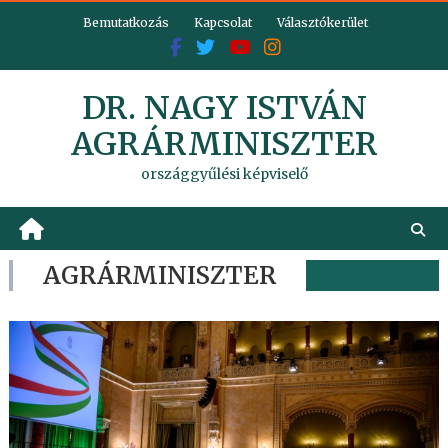
Skip
Bemutatkozás
Kapcsolat
Választókerület
to
content
DR. NAGY ISTVÁN
AGRÁRMINISZTER
országgyűlési képviselő
AGRÁRMINISZTER