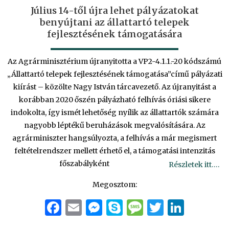
Július 14-től újra lehet pályázatokat
benyújtani az állattartó telepek
fejlesztésének támogatására
Az Agrárminisztérium újranyitotta a VP2-4.1.1.-20 kódszámú
„Állattartó telepek fejlesztésének támogatása”című pályázati
kiírást – közölte Nagy István tárcavezető. Az újranyitást a
korábban 2020 őszén pályázható felhívás óriási sikere
indokolta, így ismét lehetőség nyílik az állattartók számára
nagyobb léptékű beruházások megvalósítására. Az
agrárminiszter hangsúlyozta, a felhívás a már megismert
feltételrendszer mellett érhető el, a támogatási intenzitás
főszabályként
Részletek itt….
Megosztom:
Facebook
Email
Messenger
Skype
Message
Twitter
Linke