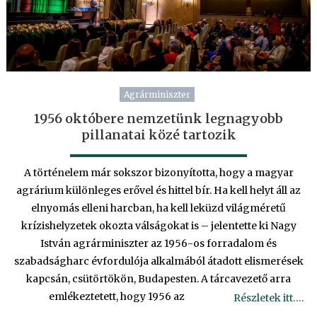
Agrárminiszter
1956 októbere nemzetünk legnagyobb
pillanatai közé tartozik
A történelem már sokszor bizonyította, hogy a magyar
agrárium különleges erővel és hittel bír. Ha kell helyt áll az
elnyomás elleni harcban, ha kell leküzd világméretű
krízishelyzetek okozta válságokat is – jelentette ki Nagy
István agrárminiszter az 1956-os forradalom és
szabadságharc évfordulója alkalmából átadott elismerések
kapcsán, csütörtökön, Budapesten. A tárcavezető arra
emlékeztetett, hogy 1956 az
Részletek itt….