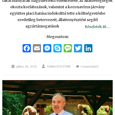
takarmányárak nagymértékű emelkedése, az állatbetegségek
okozta korlátozások, valamint a koronavírus járvány
együttes piaci hatása indokolttá tette a költségvetésbe
eredetileg betervezett, állattenyésztést segítő
agrártámogatások
Részletek itt….
Megosztom:
Facebook
Email
Messenger
Skype
Message
Twitter
Linke
Posted
Author
július 28, 2021
DRNAGYISTVAN
Comment(0)
on