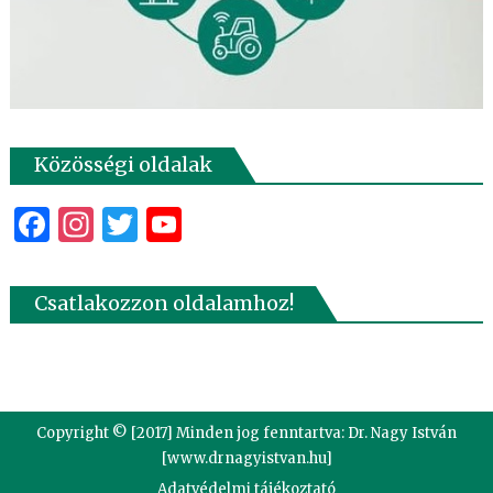
Közösségi oldalak
Facebook
Instagram
Twitter
YouTube
Csatlakozzon oldalamhoz!
Copyright © [2017] Minden jog fenntartva: Dr. Nagy István
[www.drnagyistvan.hu]
Adatvédelmi tájékoztató