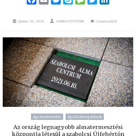
Posted
Author
június 20, 2021
DRNAGYISTVAN
Comment(0)
on
Agrárminiszter
Agrártámogatások
Az ország legnagyobb almatermesztési
központja létesül a szabolcsi Újfehértón