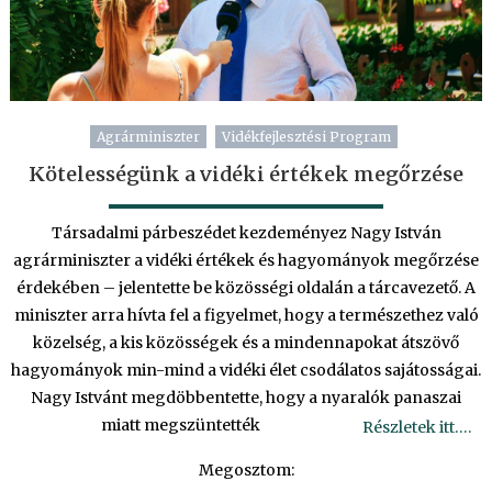
Agrárminiszter
Vidékfejlesztési Program
Kötelességünk a vidéki értékek megőrzése
Társadalmi párbeszédet kezdeményez Nagy István
agrárminiszter a vidéki értékek és hagyományok megőrzése
érdekében – jelentette be közösségi oldalán a tárcavezető. A
miniszter arra hívta fel a figyelmet, hogy a természethez való
közelség, a kis közösségek és a mindennapokat átszövő
hagyományok min-mind a vidéki élet csodálatos sajátosságai.
Nagy Istvánt megdöbbentette, hogy a nyaralók panaszai
miatt megszüntették
Részletek itt….
Megosztom: