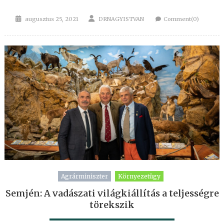
Posted
Author
augusztus 25, 2021
DRNAGYISTVAN
Comment(0)
on
Agrárminiszter
Környezetügy
Semjén: A vadászati világkiállítás a teljességre
törekszik