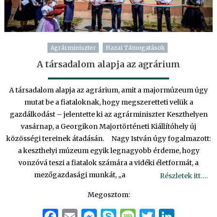
Agrárminiszter
Hazai Támogatások
A társadalom alapja az agrárium
A társadalom alapja az agrárium, amit a majormúzeum úgy
mutat be a fiataloknak, hogy megszeretteti velük a
gazdálkodást – jelentette ki az agrárminiszter Keszthelyen
vasárnap, a Georgikon Majortörténeti Kiállítóhely új
közösségi tereinek átadásán. Nagy István úgy fogalmazott:
a keszthelyi múzeum egyik legnagyobb érdeme, hogy
vonzóvá teszi a fiatalok számára a vidéki életformát, a
mezőgazdasági munkát, „a
Részletek itt….
Megosztom:
Facebook
Email
Messenger
Skype
Message
Twitter
Linke