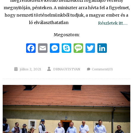
megrendezésre kerülő nemzetközi fogathajtó verseny
megnyitóján, pénteken. A miniszter arra hívta fel a figyelmet,
hogy nemzeti történelmünkből tudjuk, a magyar ember és a
ló elválaszthatatlan
Részletek itt….
Megosztom:
Facebook
Email
Messenger
Skype
Message
Twitter
Linke
Posted
Author
július 2, 2021
DRNAGYISTVAN
Comment(0)
on