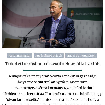
Agrárminiszter
Agrártámogatások
Hazai Támogatások
Többletforrásban részesülnek az állattartók
A magas takarmányárak okozta rendkívüli gazdasági
helyzetre tekintettel az Agrárminisztérium
kezdeményezésére a kormány 4,4 milliárd forint
többletforrást biztosít az állattartók számára – közölte Nagy
István tárcavezető. A miniszter arra emlékeztetett, hogy a