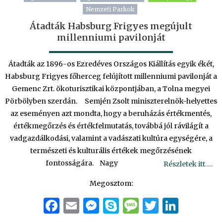
Nemzeti Parkok
Átadták Habsburg Frigyes megújult
millenniumi pavilonját
Átadták az 1896-os Ezredéves Országos Kiállítás egyik ékét,
Habsburg Frigyes főherceg felújított millenniumi pavilonját a
Gemenc Zrt. ökoturisztikai központjában, a Tolna megyei
Pörbölyben szerdán. Semjén Zsolt miniszterelnök-helyettes
az eseményen azt mondta, hogy a beruházás értékmentés,
értékmegőrzés és értékfelmutatás, továbbá jól rávilágít a
vadgazdálkodási, valamint a vadászati kultúra egységére, a
természeti és kulturális értékek megőrzésének
fontosságára. Nagy
Részletek itt….
Megosztom:
Facebook
Email
Messenger
Skype
Message
Twitter
Linke