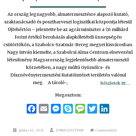
Az ország legnagyobb, almatermesztésre alapozó kutató,
szaktanácsadó és posztharveszt logisztikai központja létesül
Újfehértón – jelentette be az agrárminiszter a 7,6 milliárd
forint értékű beruházás alapkőletételi ünnepségén
csütörtökön, a Szabolcs-Szatmár-Bereg megyei kisvárosban.
Nagy István kiemelte, a Szabolcsi Alma Centrum elnevezésű
létesítmény Magyarország legjelentősebb almatermesztő
körzetében, a nagy múltú Gyümölcs- és
Dísznövénytermesztési Kutatóintézet területén valósul
meg. A tároló-,
Részletek itt….
Megosztom:
Facebook
Email
Messenger
Skype
Message
Twitter
Linke
Posted
Author
június 10, 2021
DRNAGYISTVAN
Comment(0)