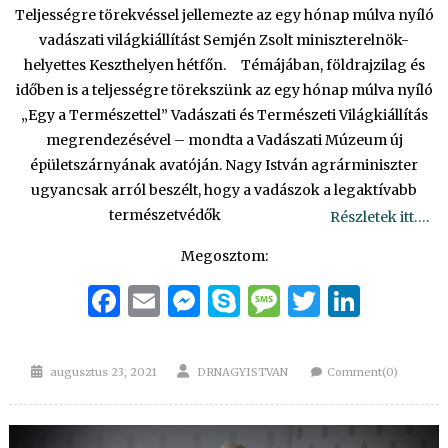
Teljességre törekvéssel jellemezte az egy hónap múlva nyíló
vadászati világkiállítást Semjén Zsolt miniszterelnök-
helyettes Keszthelyen hétfőn. Témájában, földrajzilag és
időben is a teljességre törekszünk az egy hónap múlva nyíló
„Egy a Természettel” Vadászati és Természeti Világkiállítás
megrendezésével – mondta a Vadászati Múzeum új
épületszárnyának avatóján. Nagy István agrárminiszter
ugyancsak arról beszélt, hogy a vadászok a legaktívabb
természetvédők
Részletek itt….
Megosztom:
Facebook
Email
Messenger
Skype
Message
Twitter
Linke
Posted
Author
augusztus 23, 2021
DRNAGYISTVAN
Comment(0)
on