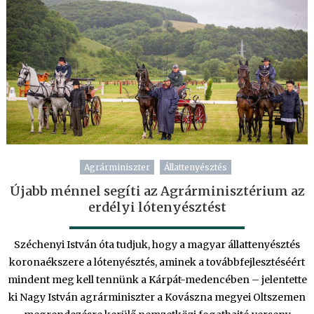
Agrárminiszter
Állattenyésztés
Újabb ménnel segíti az Agrárminisztérium az
erdélyi lótenyésztést
Széchenyi István óta tudjuk, hogy a magyar állattenyésztés
koronaékszere a lótenyésztés, aminek a továbbfejlesztéséért
mindent meg kell tennünk a Kárpát-medencében – jelentette
ki Nagy István agrárminiszter a Kovászna megyei Oltszemen