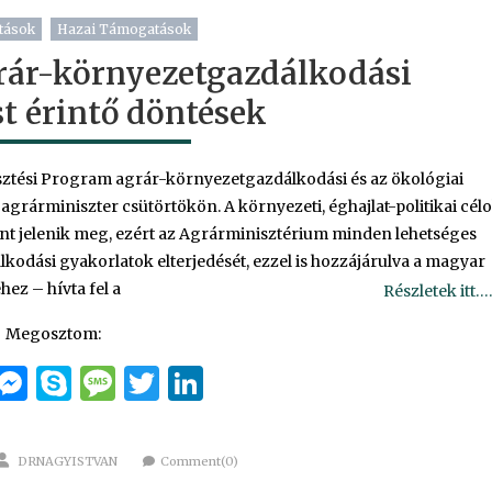
tások
Hazai Támogatások
rár-környezetgazdálkodási
t érintő döntések
lesztési Program agrár-környezetgazdálkodási és az ökológiai
rárminiszter csütörtökön. A környezeti, éghajlat-politikai cél
ként jelenik meg, ezért az Agrárminisztérium minden lehetséges
odási gyakorlatok elterjedését, ezzel is hozzájárulva a magyar
ez – hívta fel a
Részletek itt….
Megosztom:
cebook
Email
Messenger
Skype
Message
Twitter
LinkedIn
Author
DRNAGYISTVAN
Comment(0)