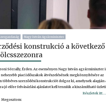
szergazdaság
Nagy István Agrárminiszter
rződési konstrukció a következő
lcsszezonra
oproni Sörrally, Érden. Az eseményen Nagy István agrárminiszter i
, a nehezebb piaci időszakok átvészelésének megkönnyítésére az
 többéves szerződési konstrukciót dolgoz ki, amelynek alapján 
 előre felvásárlási ajánlatot kell tenniük a kiszámítható üzleti
Részletek itt….
Megosztom: