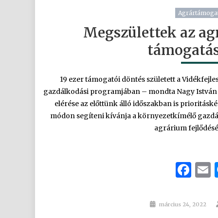
Agrártámoga
Megszülettek az ag
támogatás
19 ezer támogatói döntés született a Vidékfej
gazdálkodási programjában – mondta Nagy István ag
elérése az előttünk álló időszakban is prioritás
módon segíteni kívánja a környezetkímélő gazdálk
agrárium fejlődéséh
Fa
Posted
március 24, 2022
on