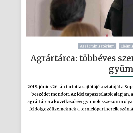
Agrárminisztérium
Élelmi
Agrártárca: többéves sze
gyümö
2018. június 26-án tartotta sajtótájékoztatóját a S
beszédet mondott. Az idei tapasztalatok alapján
agrártárca a következő évi gyümölcsszezonra olyan
feldolgozóüzemeknek a termelőpartnereik számára jó