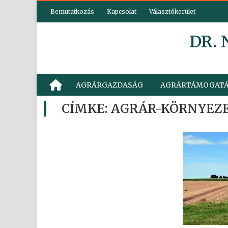
Skip
Bemutatkozás
Kapcsolat
Választókerület
to
content
DR.
AGRÁRGAZDASÁG
AGRÁRTÁMOGAT
CÍMKE:
AGRÁR-KÖRNYEZ