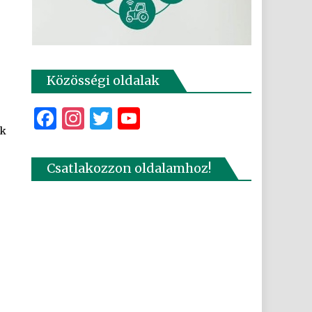
Közösségi oldalak
Facebook
Instagram
Twitter
YouTube
ok
Csatlakozzon oldalamhoz!