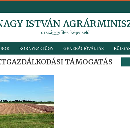
 NAGY ISTVÁN AGRÁRMINIS
országgyűlési képviselő
ÁSOK
KÖRNYEZETÜGY
GENERÁCIÓVÁLTÁS
KÜLGAZ
ETGAZDÁLKODÁSI TÁMOGATÁS