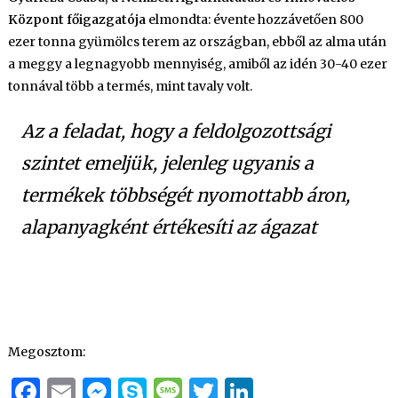
Központ főigazgatója
elmondta: évente hozzávetően 800
ezer tonna gyümölcs terem az országban, ebből az alma után
a meggy a legnagyobb mennyiség, amiből az idén 30-40 ezer
tonnával több a termés, mint tavaly volt.
Az a feladat, hogy a feldolgozottsági
szintet emeljük, jelenleg ugyanis a
termékek többségét nyomottabb áron,
alapanyagként értékesíti az ágazat
Megosztom:
Facebook
Email
Messenger
Skype
Message
Twitter
LinkedIn