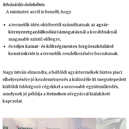
felvásárlás érdekében.
A miniszter arról is beszélt, hogy
a termelők idén októbertől számíthatnak az
agrár-
környezetgazdálkodási támogatás
nál a korábbiaknál
magasabb szintű előlegre,
és
teljes kamat- és költségmentes forgóeszközhitel
konstrukció
t is a termelők rendelkezésére bocsátanak.
Nagy István
elmondta, a belföldi agrártermékek biztos piaci
elhelyezésére jó kezdeményezés a különféle itt megtelepedett
külföldi feldolgozó cégekkel a szorosabb együttműködés,
amelynek jó példája a
Heineken
sörgyárral kialakított
kapcsolat.