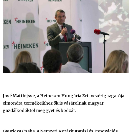
José Matthijsse, a Heineken Hungária Zrt. vezérigazgatója
elmondta, termékeikhez ők is vásárolnak magyar
gazdálkodóktól meggyet és bodzát.
Gyuricza Csaba, a Nemzeti Agrárkutatási és Innovációs