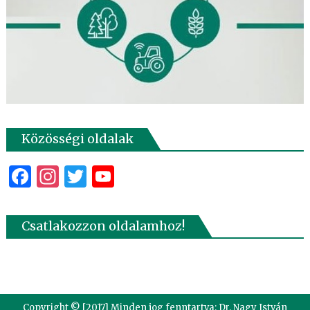
Közösségi oldalak
Facebook
Instagram
Twitter
YouTube
Csatlakozzon oldalamhoz!
Copyright © [2017] Minden jog fenntartva: Dr. Nagy István