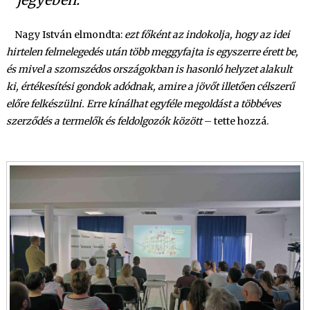
Nagy István
elmondta:
ezt főként az indokolja, hogy az idei
hirtelen felmelegedés után több meggyfajta is egyszerre érett be,
és mivel a szomszédos országokban is hasonló helyzet alakult
ki, értékesítési gondok adódnak, amire a jövőt illetően célszerű
előre felkészülni. Erre kínálhat egyféle megoldást a többéves
szerződés a termelők és feldolgozók között
– tette hozzá.