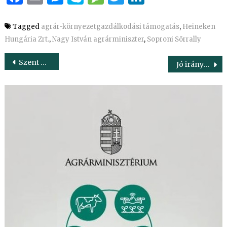
Tagged
agrár-környezetgazdálkodási támogatás
,
Heineken
Hungária Zrt.
,
Nagy István agrárminiszter
,
Soproni Sörrally
Bejegyzés
Szent László kultusza ma is él
Jó irányba halad a környezetügy
navigáció