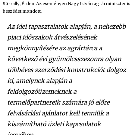
Sörrally
, Érden. Az eseményen Nagy István agrárminiszter is
a
következő
beszédet mondott.
gyümölcsszezonra
bejegyzéshez
Az idei tapasztalatok alapján, a nehezebb
piaci időszakok átvészelésének
megkönnyítésére az agrártárca a
következő évi gyümölcsszezonra olyan
többéves szerződési konstrukciót dolgoz
ki, amelynek alapján a
feldolgozóüzemeknek a
termelőpartnereik számára jó előre
felvásárlási ajánlatot kell tenniük a
kiszámítható üzleti kapcsolatok
jegyében.