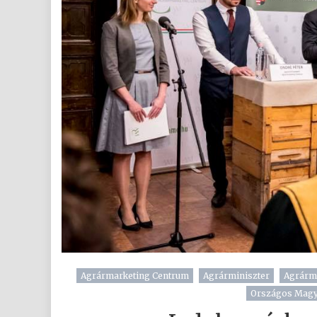
Agrármarketing Centrum
Agrárminiszter
Agrárm
Országos Magy