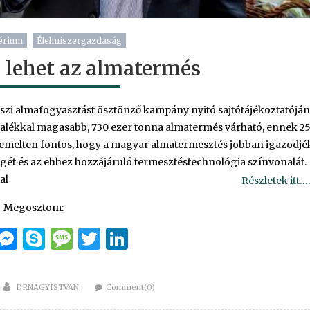
érium
Élelmiszergazdaság
i lehet az almatermés
szi almafogyasztást ösztönző kampány nyitó sajtótájékoztatóján
ázalékkal magasabb, 730 ezer tonna almatermés várható, ennek 2
 Kiemelten fontos, hogy a magyar almatermesztés jobban igazodjé
égét és az ehhez hozzájáruló termesztéstechnológia színvonalát.
al
Részletek itt….
Megosztom:
cebook
Email
Messenger
Skype
Message
Twitter
LinkedIn
Author
DRNAGYISTVAN
Comment(0)