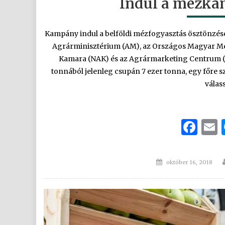
Indul a mézkam
Kampány indul a belföldi mézfogyasztás ösztönzés
Agrárminisztérium (AM), az Országos Magyar Mé
Kamara (NAK) és az Agrármarketing Centrum (
tonnából jelenleg csupán 7 ezer tonna, egy főre
válas
Fa
Posted
október 16, 2018
on