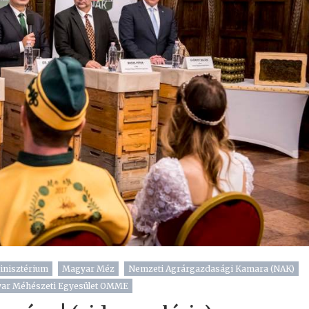
inisztérium
Magyar Méz
Nemzeti Agrárgazdasági Kamara (NAK)
ar Méhészeti Egyesület OMME