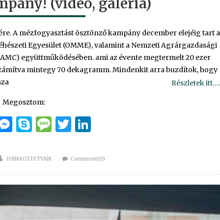
pány! (video, galéria)
ére. A mézfogyasztást ösztönző kampány december elejéig tart 
hészeti Egyesület (OMME), valamint a Nemzeti Agrárgazdasági
AMC) együttműködésében. ami az évente megtermelt 20 ezer
 számítva mintegy 70 dekagramm. Mindenkit arra buzdítok, hogy
sza
Részletek itt….
Megosztom:
cebook
Email
Messenger
Skype
Message
Twitter
LinkedIn
Author
DRNAGYISTVAN
Comment(0)