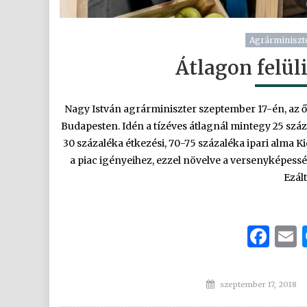
Agrárminiszt
Átlagon felül
Nagy István agrárminiszter szeptember 17-én, az ő
Budapesten. Idén a tízéves átlagnál mintegy 25 sz
30 százaléka étkezési, 70-75 százaléka ipari alma
a piac igényeihez, ezzel növelve a versenyképess
Ezált
Fa
Posted
szeptember 17, 2018
on