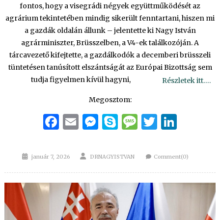
fontos, hogy a visegrádi négyek együttműködését az
agrárium tekintetében mindig sikerült fenntartani, hiszen mi
a gazdák oldalán állunk – jelentette ki Nagy István
agrárminiszter, Brüsszelben, a V4-ek találkozóján. A
tárcavezető kifejtette, a gazdálkodók a decemberi brüsszeli
tüntetésen tanúsított elszántságát az Európai Bizottság sem
tudja figyelmen kívül hagyni,
Részletek itt….
Megosztom:
Facebook
Email
Messenger
Skype
Message
Twitter
Linke
Posted
Author
január 7, 2026
DRNAGYISTVAN
Comment(0)
on