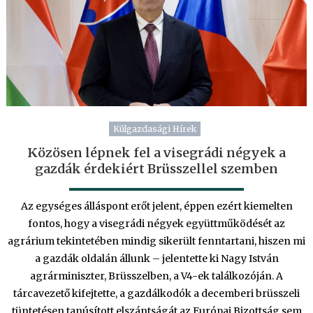
Külgazdasági Hírek
Közösen lépnek fel a visegrádi négyek a
gazdák érdekiért Brüsszellel szemben
Az egységes álláspont erőt jelent, éppen ezért kiemelten
fontos, hogy a visegrádi négyek együttműködését az
agrárium tekintetében mindig sikerült fenntartani, hiszen mi
a gazdák oldalán állunk – jelentette ki Nagy István
agrárminiszter, Brüsszelben, a V4-ek találkozóján. A
tárcavezető kifejtette, a gazdálkodók a decemberi brüsszeli
tüntetésen tanúsított elszántságát az Európai Bizottság sem