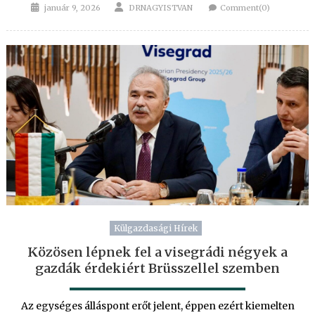
Posted
Author
január 9, 2026
DRNAGYISTVAN
Comment(0)
on
Külgazdasági Hírek
Közösen lépnek fel a visegrádi négyek a
gazdák érdekiért Brüsszellel szemben
Az egységes álláspont erőt jelent, éppen ezért kiemelten