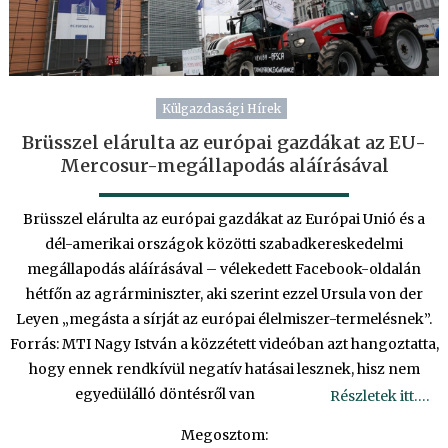
Külgazdasági Hírek
Brüsszel elárulta az európai gazdákat az EU-
Mercosur-megállapodás aláírásával
Brüsszel elárulta az európai gazdákat az Európai Unió és a
dél-amerikai országok közötti szabadkereskedelmi
megállapodás aláírásával – vélekedett Facebook-oldalán
hétfőn az agrárminiszter, aki szerint ezzel Ursula von der
Leyen „megásta a sírját az európai élelmiszer-termelésnek”.
Forrás: MTI Nagy István a közzétett videóban azt hangoztatta,
hogy ennek rendkívül negatív hatásai lesznek, hisz nem
egyedülálló döntésről van
Részletek itt….
Megosztom: