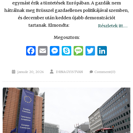
egymást érik a tüntetések Európában. A gazdák nem
hátrálnak meg Brüsszel gazdaellenes politikájával szemben,
és december után kedden újabb demonstrációt
tartanak. Elmondta:
Részletek itt….
Megosztom:
Facebook
Email
Messenger
Skype
Message
Twitter
Linke
Posted
Author
január 20, 2026
DRNAGYISTVAN
Comment(0)
on