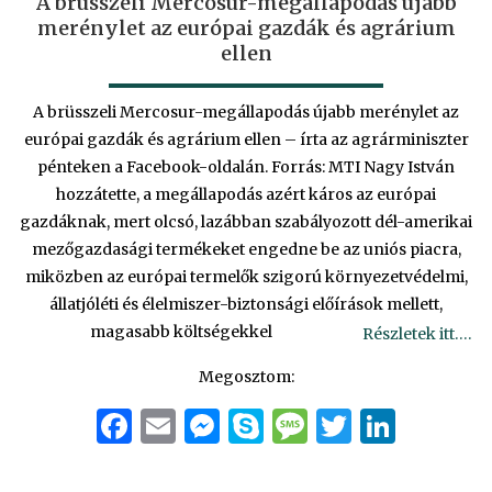
A brüsszeli Mercosur-megállapodás újabb
merénylet az európai gazdák és agrárium
ellen
A brüsszeli Mercosur-megállapodás újabb merénylet az
európai gazdák és agrárium ellen – írta az agrárminiszter
pénteken a Facebook-oldalán. Forrás: MTI Nagy István
hozzátette, a megállapodás azért káros az európai
gazdáknak, mert olcsó, lazábban szabályozott dél-amerikai
mezőgazdasági termékeket engedne be az uniós piacra,
miközben az európai termelők szigorú környezetvédelmi,
állatjóléti és élelmiszer-biztonsági előírások mellett,
magasabb költségekkel
Részletek itt….
Megosztom:
Facebook
Email
Messenger
Skype
Message
Twitter
Linke