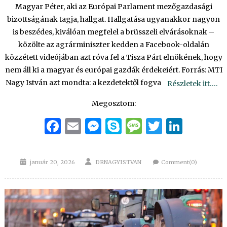
Magyar Péter, aki az Európai Parlament mezőgazdasági
bizottságának tagja, hallgat. Hallgatása ugyanakkor nagyon
is beszédes, kiválóan megfelel a brüsszeli elvárásoknak –
közölte az agrárminiszter kedden a Facebook-oldalán
közzétett videójában azt róva fel a Tisza Párt elnökének, hogy
nem áll ki a magyar és európai gazdák érdekeiért. Forrás: MTI
Nagy István azt mondta: a kezdetektől fogva
Részletek itt….
Megosztom:
Facebook
Email
Messenger
Skype
Message
Twitter
Linke
Posted
Author
január 20, 2026
DRNAGYISTVAN
Comment(0)
on