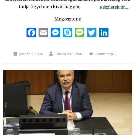
tudja figyelmen kívül hagyni,
Részletek itt….
Megosztom:
Facebook
Email
Messenger
Skype
Message
Twitter
Linke
Posted
Author
január 7, 2026
DRNAGYISTVAN
Comment(0)
on