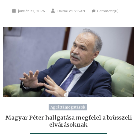
Posted
Author
január 22, 2026
DRNAGYISTVAN
Comment(0)
on
Agrártámogatások
Magyar Péter hallgatása megfelel a brüsszeli
elvárásoknak