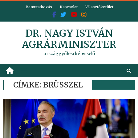
Skip
Bemutatkozás
Kapcsolat
Választókerület
to
content
DR. NAGY ISTVÁN
AGRÁRMINISZTER
országgyűlési képviselő
CÍMKE:
BRÜSSZEL