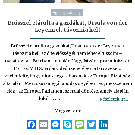
Agrárgazdaság
Brüsszel elárulta a gazdákat, Ursula von der
Leyennek távoznia kell
Brüsszel elárulta a gazdákat, Ursula von der Leyennek
távoznia kell, az ő felelősségét nem lehet eltussolni –
nyilatkozta a Facebook-oldalán Nagy István agrárminiszter.
Forrás: MTI Szerdai videóüzenetében a tárcavezető
kijelentette, hogy nincs vége a harcnak az Európai Bizottság
által aláírt Mercusor-megállapodás ügyében, és „messze nem
elég” az Európai Parlament szerdai döntése, amely alapján
kikérik az
Részletek itt….
Megosztom:
Facebook
Email
Messenger
Skype
Message
Twitter
Linke