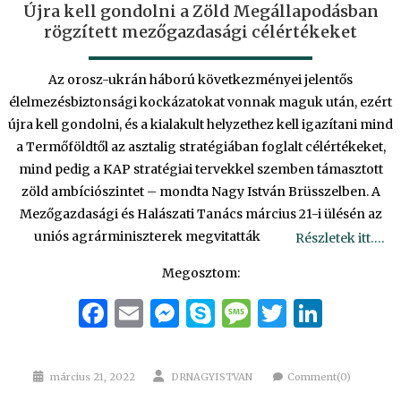
Újra kell gondolni a Zöld Megállapodásban
rögzített mezőgazdasági célértékeket
Az orosz-ukrán háború következményei jelentős
élelmezésbiztonsági kockázatokat vonnak maguk után, ezért
újra kell gondolni, és a kialakult helyzethez kell igazítani mind
a Termőföldtől az asztalig stratégiában foglalt célértékeket,
mind pedig a KAP stratégiai tervekkel szemben támasztott
zöld ambíciószintet – mondta Nagy István Brüsszelben. A
Mezőgazdasági és Halászati Tanács március 21-i ülésén az
uniós agrárminiszterek megvitatták
Részletek itt….
Megosztom:
Facebook
Email
Messenger
Skype
Message
Twitter
Linke
Posted
Author
március 21, 2022
DRNAGYISTVAN
Comment(0)
on