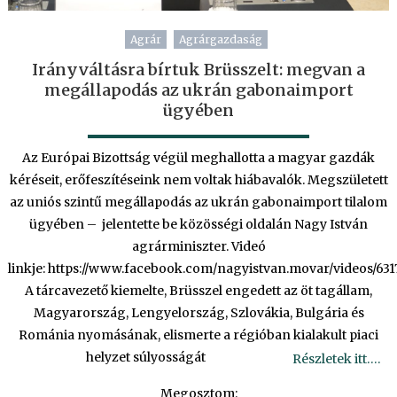
Agrár
Agrárgazdaság
Irányváltásra bírtuk Brüsszelt: megvan a
megállapodás az ukrán gabonaimport
ügyében
Az Európai Bizottság végül meghallotta a magyar gazdák
kéréseit, erőfeszítéseink nem voltak hiábavalók. Megszületett
az uniós szintű megállapodás az ukrán gabonaimport tilalom
ügyében – jelentette be közösségi oldalán Nagy István
agrárminiszter. Videó
linkje: https://www.facebook.com/nagyistvan.movar/videos/63
A tárcavezető kiemelte, Brüsszel engedett az öt tagállam,
Magyarország, Lengyelország, Szlovákia, Bulgária és
Románia nyomásának, elismerte a régióban kialakult piaci
helyzet súlyosságát
Részletek itt….
Megosztom: