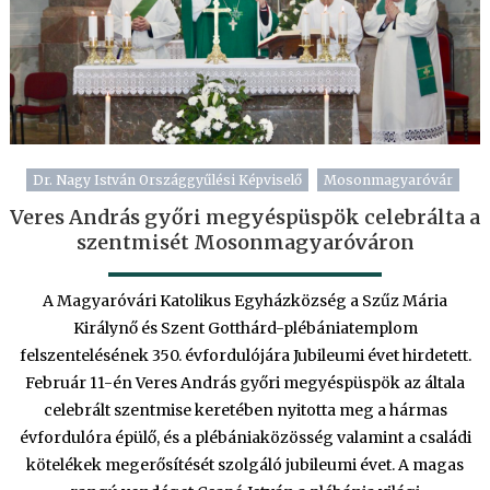
Dr. Nagy István Országgyűlési Képviselő
Mosonmagyaróvár
Veres András győri megyéspüspök celebrálta a
szentmisét Mosonmagyaróváron
A Magyaróvári Katolikus Egyházközség a Szűz Mária
Királynő és Szent Gotthárd-plébániatemplom
felszentelésének 350. évfordulójára Jubileumi évet hirdetett.
Február 11-én Veres András győri megyéspüspök az általa
celebrált szentmise keretében nyitotta meg a hármas
évfordulóra épülő, és a plébániaközösség valamint a családi
kötelékek megerősítését szolgáló jubileumi évet. A magas