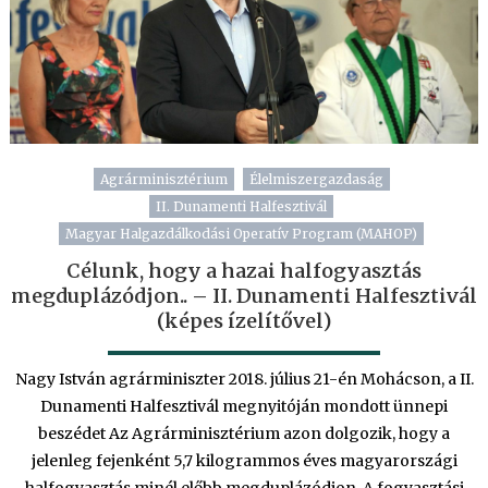
Agrárminisztérium
Élelmiszergazdaság
II. Dunamenti Halfesztivál
Magyar Halgazdálkodási Operatív Program (MAHOP)
Célunk, hogy a hazai halfogyasztás
megduplázódjon.. – II. Dunamenti Halfesztivál
(képes ízelítővel)
Nagy István agrárminiszter 2018. július 21-én Mohácson, a II.
Dunamenti Halfesztivál megnyitóján mondott ünnepi
beszédet Az Agrárminisztérium azon dolgozik, hogy a
jelenleg fejenként 5,7 kilogrammos éves magyarországi