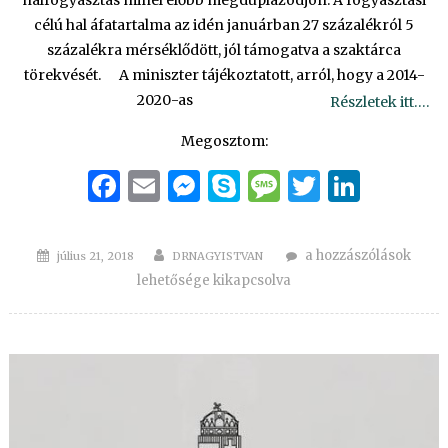
halfogyasztás minél előbb megduplázódjon. A fogyasztási
célú hal áfatartalma az idén januárban 27 százalékról 5
százalékra mérséklődött, jól támogatva a szaktárca
törekvését. A miniszter tájékoztatott, arról, hogy a 2014-
2020-as
Részletek itt….
Megosztom:
Facebook
Email
Messenger
Skype
Message
Twitter
Linke
Posted
Author
Célunk,
a hozzászólások
július 21, 2018
DRNAGYISTVAN
on
hogy
lehetősége kikapcsolva
a
hazai
halfogyasztás
megduplázódjon..
–
II.
Dunamenti