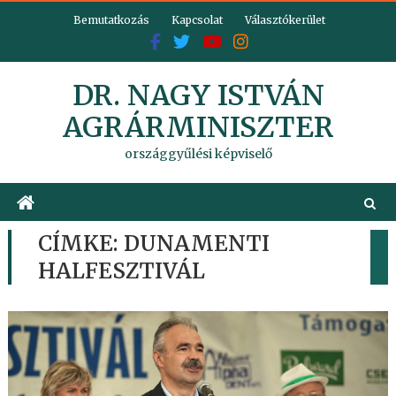
Skip
Bemutatkozás
Kapcsolat
Választókerület
to
content
DR. NAGY ISTVÁN
AGRÁRMINISZTER
országgyűlési képviselő
CÍMKE:
DUNAMENTI
HALFESZTIVÁL