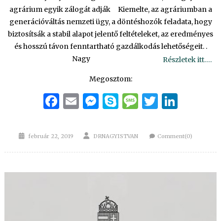
agrárium egyik zálogát adják Kiemelte, az agráriumban a
generációváltás nemzeti ügy, a döntéshozók feladata, hogy
biztosítsák a stabil alapot jelentő feltételeket, az eredményes
és hosszú távon fenntartható gazdálkodás lehetőségeit. .
Nagy
Részletek itt….
Megosztom:
Facebook
Email
Messenger
Skype
Message
Twitter
Linke
Posted
Author
február 22, 2019
DRNAGYISTVAN
Comment(0)
on