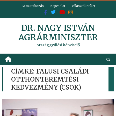
Skip
Bemutatkozás
Kapcsolat
Választókerület
to
content
DR. NAGY ISTVÁN
AGRÁRMINISZTER
országgyűlési képviselő
CÍMKE:
FALUSI CSALÁDI
OTTHONTEREMTÉSI
KEDVEZMÉNY (CSOK)