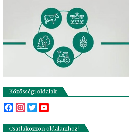
Közösségi oldalak
Facebook
Instagram
Twitter
YouTube
Csatlakozzon oldalamhoz!