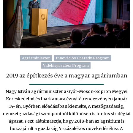
Agrárminiszter
Innovációs Operatív Program
Vidékfejlesztési Program
2019 az építkezés éve a magyar agráriumban
Nagy István agrárminiszter a Győr-Moson-Sopron Megyei
Kereskedelmi és Iparkamara évnyitó rendezvényén január
14-én, Győrben előadásában kiemelte, A mezőgazdaság,
nemzetgazdasági szempontból különösen is fontos stratégiai
ágazat, s ezt alátámasztja, hogy 2018-ban az agrárium is
hozzájárult a gazdaság 5 százalékos növekedéséhez. A