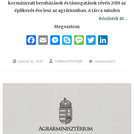
kormányzati beruházások és támogatások révén 2019 az
építkezés éve lesz az agráriumban. A tárca minden
Részletek itt….
Megosztom:
Facebook
Email
Messenger
Skype
Message
Twitter
Linke
Posted
Author
január 14, 2019
DRNAGYISTVAN
Comment(0)
on