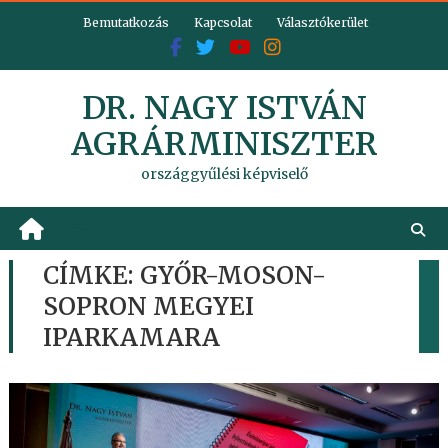
Skip
Bemutatkozás
Kapcsolat
Választókerület
to
content
DR. NAGY ISTVÁN
AGRÁRMINISZTER
országgyűlési képviselő
CÍMKE:
GYŐR-MOSON-
SOPRON MEGYEI
IPARKAMARA