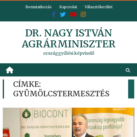
Skip
Bemutatkozás
Kapcsolat
Választókerület
to
content
DR. NAGY ISTVÁN
AGRÁRMINISZTER
országgyűlési képviselő
CÍMKE:
GYÜMÖLCSTERMESZTÉS