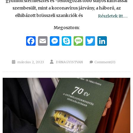
gyümölcstermesztés és -feldolgozás több súlyos kihívással
szembesült, mint a koronavírus járvány, a háború, az
elhibázott brüsszeli szankciók és
Részletek itt….
Megosztom:
Facebook
Email
Messenger
Skype
Message
Twitter
Linke
Posted
Author
március 2, 2023
DRNAGYISTVAN
Comment(0)
on