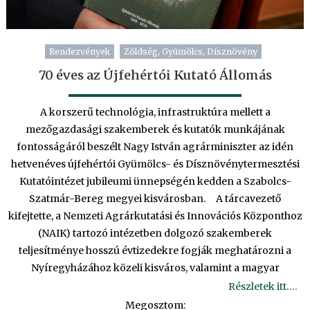
Rendezvények
Zöldség, Gyümölcs, Dísznövény
70 éves az Újfehértói Kutató Állomás
A korszerű technológia, infrastruktúra mellett a
mezőgazdasági szakemberek és kutatók munkájának
fontosságáról beszélt Nagy István agrárminiszter az idén
hetvenéves újfehértói Gyümölcs- és Dísznövénytermesztési
Kutatóintézet jubileumi ünnepségén kedden a Szabolcs-
Szatmár-Bereg megyei kisvárosban. A tárcavezető
kifejtette, a Nemzeti Agrárkutatási és Innovációs Központhoz
(NAIK) tartozó intézetben dolgozó szakemberek
teljesítménye hosszú évtizedekre fogják meghatározni a
Nyíregyházához közeli kisváros, valamint a magyar
Részletek itt….
Megosztom: