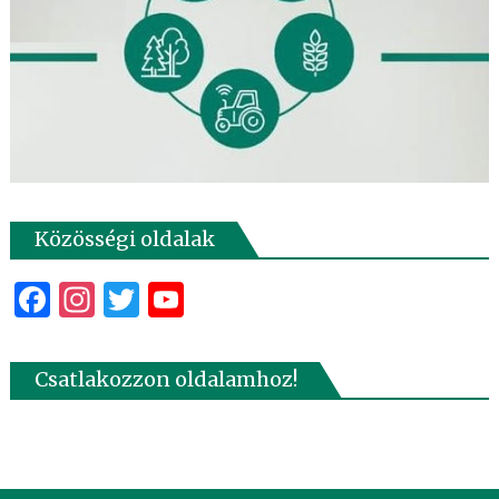
Közösségi oldalak
Facebook
Instagram
Twitter
YouTube
Csatlakozzon oldalamhoz!