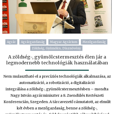
Agrár
Agrárgazdaság
Magyar Agrárium
Mezőgazdaság
Zöldség, Gyümölcs, Dísznövény
A zöldség-, gyümölcstermesztés élen jár a
legmodernebb technológiák használatában
Nem mulasztható el a precíziós technológiák alkalmazása, az
automatizáció, a robotizáció, a digitalizáció
integrálása a zöldség-, gyümölcstermesztésben – mondta
Nagy István agrárminiszter a 8. Zsendülés Kertészeti
Konferencián, Szegeden. A tárcavezető rámutatott, az elmúlt
két évben a mezőgazdaság, benne a zöldség-,