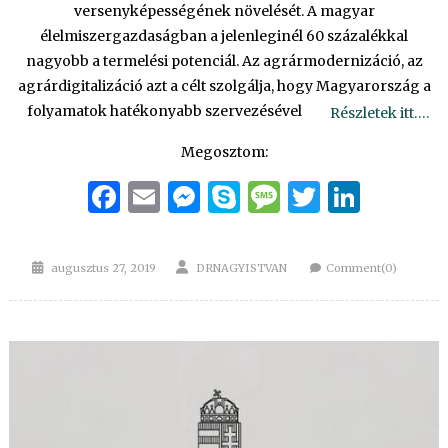
versenyképességének növelését. A magyar
élelmiszergazdaságban a jelenleginél 60 százalékkal
nagyobb a termelési potenciál. Az agrármodernizáció, az
agrárdigitalizáció azt a célt szolgálja, hogy Magyarország a
folyamatok hatékonyabb szervezésével
Részletek itt….
Megosztom:
Facebook
Email
Messenger
Skype
Message
Twitter
Linke
Posted
Author
augusztus 27, 2019
DRNAGYISTVAN
Comment(0)
on