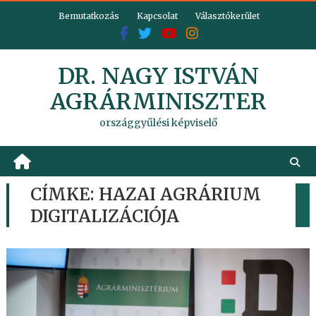
Skip
Bemutatkozás
Kapcsolat
Választókerület
to
content
DR. NAGY ISTVÁN
AGRÁRMINISZTER
országgyűlési képviselő
CÍMKE:
HAZAI AGRÁRIUM
DIGITALIZÁCIÓJA