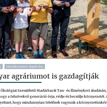
r
Iskolakertekért Alapítvány
yar agráriumot is gazdagítják
e Ökológiai Szemléletű Madárbarát Tan- és Élménykert átadásán,
ogy a felnövekvő generáció óvja, védje és becsülje környezetét. 
igyelmet, hogy mindannyian felelősek vagyunk a környezetünkért