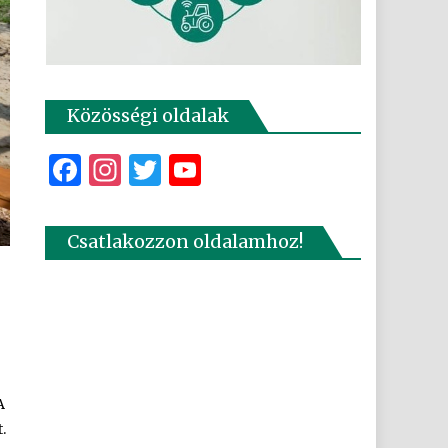
Közösségi oldalak
Facebook
Instagram
Twitter
YouTube
Csatlakozzon oldalamhoz!
A
.