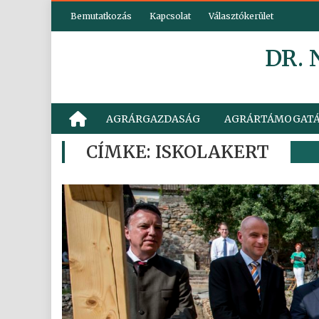
Skip
Bemutatkozás
Kapcsolat
Választókerület
to
content
DR.
AGRÁRGAZDASÁG
AGRÁRTÁMOGAT
CÍMKE:
ISKOLAKERT