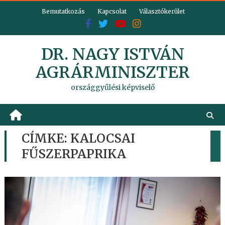
Skip
Bemutatkozás
Kapcsolat
Választókerület
to
content
DR. NAGY ISTVÁN
AGRÁRMINISZTER
országgyűlési képviselő
CÍMKE:
KALOCSAI
FŰSZERPAPRIKA