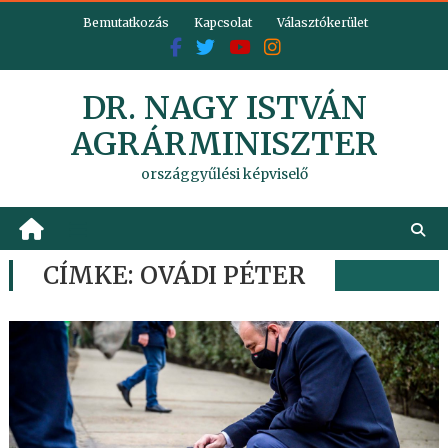
Skip
Bemutatkozás
Kapcsolat
Választókerület
to
content
DR. NAGY ISTVÁN
AGRÁRMINISZTER
országgyűlési képviselő
CÍMKE:
OVÁDI PÉTER