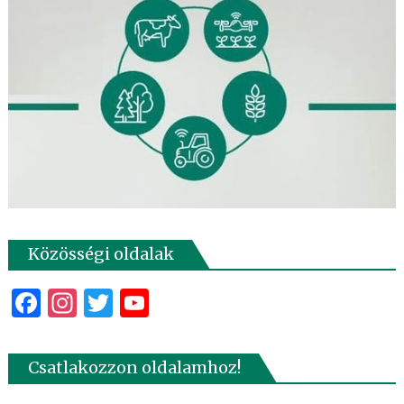
Közösségi oldalak
Facebook
Instagram
Twitter
YouTube
Csatlakozzon oldalamhoz!