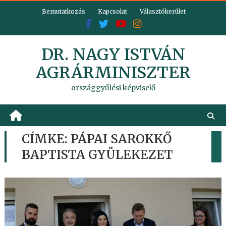
Skip
Bemutatkozás
Kapcsolat
Választókerület
to
content
DR. NAGY ISTVÁN
AGRÁRMINISZTER
országgyűlési képviselő
CÍMKE:
PÁPAI SAROKKŐ
BAPTISTA GYÜLEKEZET