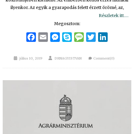
köszöntőjében kiemelte: Az emberben kettős érzés munkál
ilyenkor. Az egyik a gyarapodás felett érzett örömé, az,
Részletek itt….
Megosztom:
Facebook
Email
Messenger
Skype
Message
Twitter
Linke
Posted
Author
július 10, 2019
DRNAGYISTVAN
Comment(0)
on