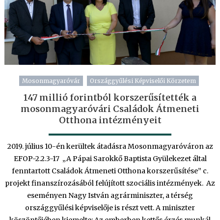
Mosonmagyaróvár
Országgyűlési Képviselői Körzetem
147 millió forintból korszerűsítették a
mosonmagyaróvári Családok Átmeneti
Otthona intézményeit
2019. július 10-én kerültek átadásra Mosonmagyaróváron az
EFOP-2.2.3-17 „A Pápai Sarokkő Baptista Gyülekezet által
fenntartott Családok Átmeneti Otthona korszerűsítése” c.
projekt finanszírozásából felújított szociális intézmények. Az
eseményen Nagy István agrárminiszter, a térség
országgyűlési képviselője is részt vett. A miniszter