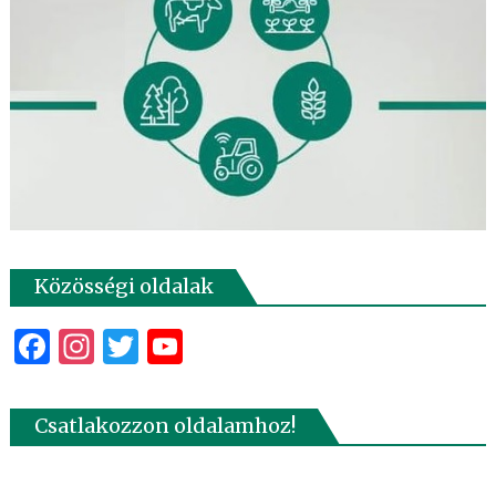
Közösségi oldalak
Facebook
Instagram
Twitter
YouTube
Csatlakozzon oldalamhoz!