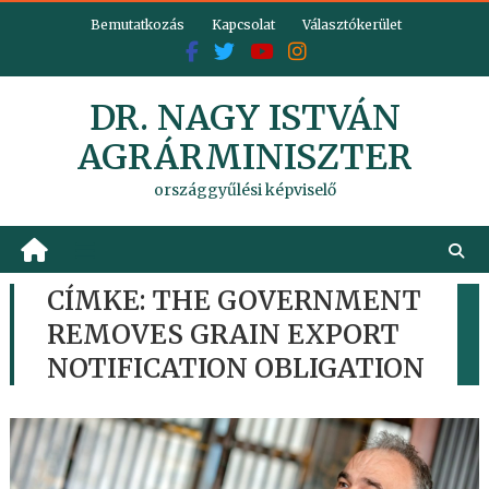
Skip
Bemutatkozás
Kapcsolat
Választókerület
to
content
DR. NAGY ISTVÁN
AGRÁRMINISZTER
országgyűlési képviselő
CÍMKE:
THE GOVERNMENT
REMOVES GRAIN EXPORT
NOTIFICATION OBLIGATION