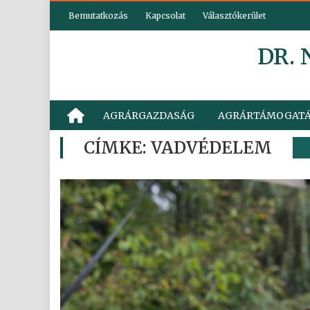
Skip
Bemutatkozás
Kapcsolat
Választókerület
to
content
DR.
AGRÁRGAZDASÁG
AGRÁRTÁMOGAT
CÍMKE:
VADVÉDELEM