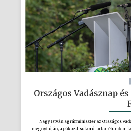
Országos Vadásznap és
Nagy István agrárminiszter az Országos Vad
megnyitóján, a pákozd-sukorói arborétumban kö