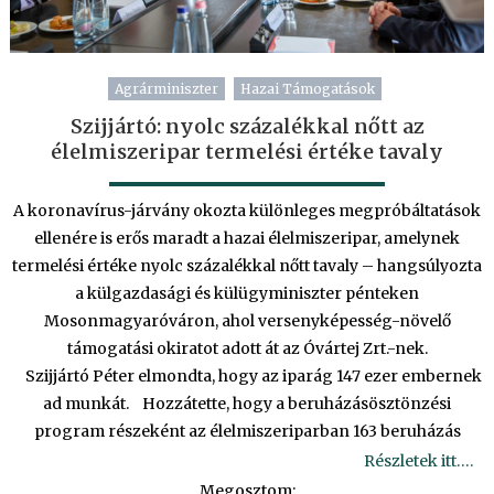
Agrárminiszter
Hazai Támogatások
Szijjártó: nyolc százalékkal nőtt az
élelmiszeripar termelési értéke tavaly
A koronavírus-járvány okozta különleges megpróbáltatások
ellenére is erős maradt a hazai élelmiszeripar, amelynek
termelési értéke nyolc százalékkal nőtt tavaly – hangsúlyozta
a külgazdasági és külügyminiszter pénteken
Mosonmagyaróváron, ahol versenyképesség-növelő
támogatási okiratot adott át az Óvártej Zrt.-nek.
Szijjártó Péter elmondta, hogy az iparág 147 ezer embernek
ad munkát. Hozzátette, hogy a beruházásösztönzési
program részeként az élelmiszeriparban 163 beruházás
Részletek itt….
Megosztom: