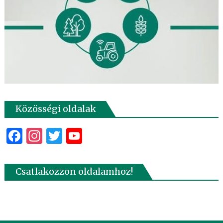
Közösségi oldalak
Facebook
Instagram
Twitter
YouTube
Csatlakozzon oldalamhoz!