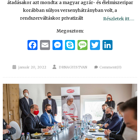
átadásakor azt mondta: a magyar agrár- és élelmiszeripar
korábban súlyos versenyhátrányban volt, a
rendszerváltáskor privatizált
Részletek itt….
Megosztom:
Facebook
Email
Messenger
Skype
Message
Twitter
Linke
Posted
Author
január 20, 2022
DRNAGYISTVAN
Comment(0)
on