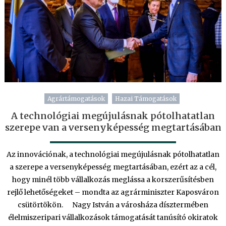
Agrártámogatások
Hazai Támogatások
A technológiai megújulásnak pótolhatatlan
szerepe van a versenyképesség megtartásában
Az innovációnak, a technológiai megújulásnak pótolhatatlan
a szerepe a versenyképesség megtartásában, ezért az a cél,
hogy minél több vállalkozás meglássa a korszerűsítésben
rejlő lehetőségeket – mondta az agrárminiszter Kaposváron
csütörtökön. Nagy István a városháza dísztermében
élelmiszeripari vállalkozások támogatását tanúsító okiratok