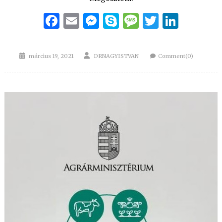
Facebook
Email
Messenger
Skype
Message
Twitter
Linke
Posted
Author
március 19, 2021
DRNAGYISTVAN
Comment(0)
on