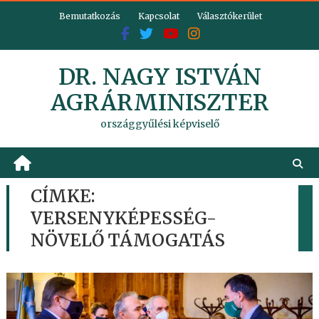
Skip
Bemutatkozás
Kapcsolat
Választókerület
to
content
DR. NAGY ISTVÁN
AGRÁRMINISZTER
országgyűlési képviselő
CÍMKE:
VERSENYKÉPESSÉG-
NÖVELŐ TÁMOGATÁS