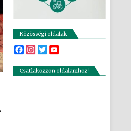
Közösségi oldalak
Facebook
Instagram
Twitter
YouTube
Csatlakozzon oldalamhoz!
s