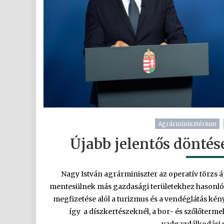
Agrárminisztérium
Újabb jelentős dönté
Nagy István agrárminiszter az operatív törzs ápr
mentesülnek más gazdasági területekhez hasonló
megfizetése alól a turizmus és a vendéglátás kén
így a díszkertészeknél, a bor- és szőlőtermel