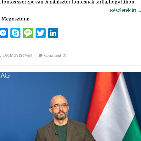
ontos szerepe van. A miniszter fontosnak tartja, hogy itthon
Részletek itt….
Megosztom:
cebook
Email
Messenger
Skype
Message
Twitter
LinkedIn
Author
DRNAGYISTVAN
Comment(0)