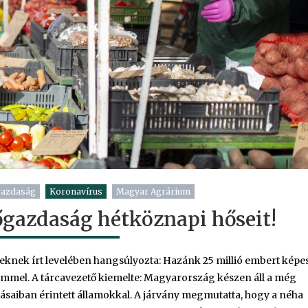
gazdaság
Koronavírus
Magyar Agrárium
gazdaság hétköznapi hőseit!
eknek írt levelében hangsúlyozta: Hazánk 25 millió embert képe
emmel. A tárcavezető kiemelte: Magyarország készen áll a még
ásaiban érintett államokkal. A járvány megmutatta, hogy a néha