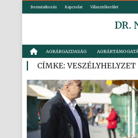
Skip
Bemutatkozás
Kapcsolat
Választókerület
to
content
DR.
AGRÁRGAZDASÁG
AGRÁRTÁMOGAT
CÍMKE:
VESZÉLYHELYZET