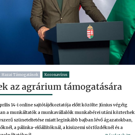
Hazai Támogatások
Koronavírus
sek az agrárium támogatására
ilis 14-i online sajtótájékoztatója előtt közölte: Június végéig
an a munkáltatók a munkavállalóik munkabérei utáni közterhek
yszerű szüneteltetése miatt leginkább bajban lévő ágazatokban,
őknél, a pálinka-előállítóknál, a kisüzemi sörfőzdéknél és a