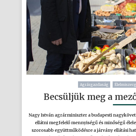
Agrárgazdaság
Élelmiszer
Becsüljük meg a mező
Nagy István agrárminiszter a budapesti nagykövet
ellátni megfelelő mennyiségű és minőségű élel
szorosabb együttműködésre a járvány ellátási hat