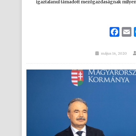
igaztalanul támadott mezőgazdaságnak milyen f
Fa
Posted
május 16, 2020
on