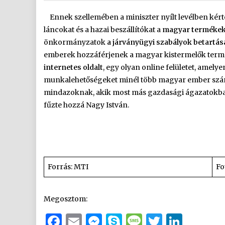
Ennek szellemében a miniszter nyílt levélben kér
láncokat és a hazai beszállítókat a
magyar termékek 
önkormányzatok
a járványügyi szabályok betartása
emberek hozzáférjenek a magyar kistermelők term
internetes oldalt
, egy olyan online felületet, amel
munkalehetőségeket minél több magyar ember számá
mindazoknak, akik most más gazdasági ágazatokban 
fűzte hozzá Nagy István.
Forrás: MTI
Fo
Megosztom:
Facebook
Email
Messenger
Skype
Message
Twitter
Link