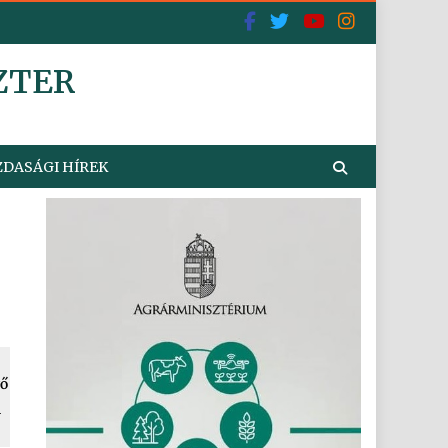
ZTER
DASÁGI HÍREK
vő
l