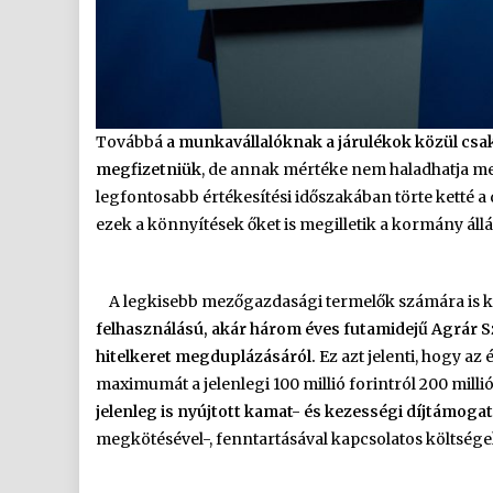
Továbbá
a munkavállalóknak a járulékok közül csak
megfizetniük
, de annak mértéke nem haladhatja meg
legfontosabb értékesítési időszakában törte ketté 
ezek a könnyítések őket is megilletik a kormány állásp
A legkisebb mezőgazdasági termelők számára is ko
felhasználású, akár három éves futamidejű Agrár Sz
hitelkeret megduplázásáról.
Ez azt jelenti, hogy az
maximumát a jelenlegi 100 millió forintról 200 milli
jelenleg is nyújtott kamat- és kezességi díjtámoga
megkötésével-, fenntartásával kapcsolatos költség