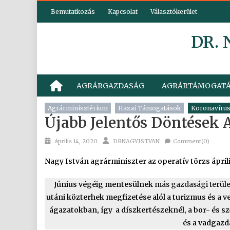
Skip
Bemutatkozás
Kapcsolat
Választókerület
to
content
DR.
AGRÁRGAZDASÁG
AGRÁRTÁMOGAT
Agrárminisztérium
Hazai Támogatások
Koronavíru
Újabb Jelentős Döntések
Posted
Author
április 14, 2020
DRNAGYISTVAN
Comment(0)
on
Nagy István agrárminiszter az operatív törzs április
Június végéig mentesülnek
más gazdasági terül
utáni közterhek megfizetése alól a turizmus és a 
ágazatokban, így a díszkertészeknél, a bor- és sz
és a vadgazd