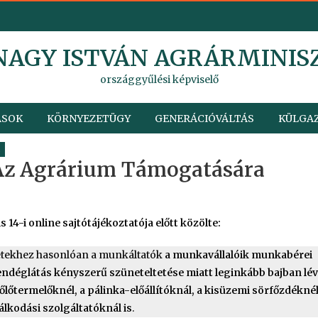
 NAGY ISTVÁN AGRÁRMINIS
országgyűlési képviselő
ÁSOK
KÖRNYEZETÜGY
GENERÁCIÓVÁLTÁS
KÜLGAZ
s
 Az Agrárium Támogatására
 14-i online sajtótájékoztatója előtt közölte:
etekhez hasonlóan a munkáltatók
a munkavállalóik munkabérei
vendéglátás kényszerű szüneteltetése miatt leginkább bajban lé
őlőtermelőknél, a pálinka-előállítóknál, a kisüzemi sörfőzdékné
álkodási szolgáltatóknál is
.