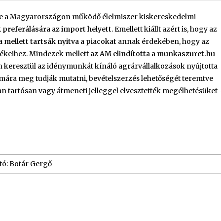
te a Magyarországon működő élelmiszer kiskereskedelmi
preferálására az import helyett
. Emellett kiállt azért is, hogy az
 mellett tartsák nyitva a piacokat
annak érdekében, hogy az
ékeihez. Mindezek mellett
az AM elindította a munkaszuret.hu
yen keresztül az idénymunkát kínáló agrárvállalkozások nyújtotta
ra meg tudják mutatni, bevételszerzés lehetőségét teremtve
tartósan vagy átmeneti jelleggel elvesztették megélhetésüket 
tó: Botár Gergő
edIn