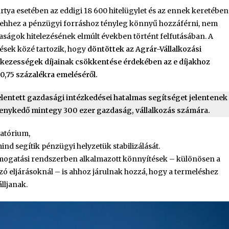
rtya esetében az eddigi 18 600 hitelügylet és az ennek keretében
hogy ehhez a pénzügyi forráshoz tényleg könnyű hozzáférni, nem
daságok hitelezésének elmúlt években történt felfutásában. A
pések közé tartozik, hogy
döntöttek az Agrár-Vállalkozási
tt kezességek díjainak csökkentése érdekében az e díjakhoz
 0,75 százalékra emeléséről.
lentett gazdasági intézkedései hatalmas segítséget jelentenek
nykedő mintegy 300 ezer gazdaság, vállalkozás számára.
ratórium,
nd segítik pénzügyi helyzetük stabilizálását.
ámogatási rendszerben alkalmazott könnyítések – különösen a
ó eljárásoknál – is ahhoz járulnak hozzá, hogy a termeléshez
lljanak.