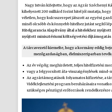
Nagy István kifejtette, hogy az Agrár Széchenyi Ká
kihelyezett 200 milliárd forint hitel jól mutatja, 
véletlen, hogy kulcsszerepet játszott az egyéni gaz
minél olcsóbb és könnyebb hitelhez jutást segítő lé
Hitelgarancia Alapítvány által a hitelekhez nyújto
nyújtott minisztériumi költségvetési díjtámogatás
A tárcavezető kiemelte, hogy a kormány eddig beje
mezőgazdaságban, élelmiszeriparban tevéke
Az év végéig meghirdetett, teljes hitelfizetési mo
vagy a felgyorsított áfa-visszaigénylések mind-mi
Az agrártámogatások folyamatos kifizetése, a t
Vidékfejlesztési program beruházásaira vonatkoz
szükséges pénzügyi erőforrások rendelkezésre á