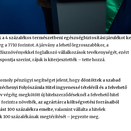
 a 4 százalékos természetbeni egészségbiztosítási járulékot ke
 a 7710 forintot. A járvány a lehető legrosszabbkor, a
a dísznövényekkel foglalkozó vállalkozások tevékenységét, ezért
ontja szerint, rájuk is kiterjesztették – tette hozzá.
moly pénzügyi segítséget jelent, hogy
döntöttek a szabad
échenyi Folyószámla Hitel ingyenessé tételéről és a felvehető
 év végéig megkötött új hitelszerződéseknél a felvehető hitel
ó forintra növelték,
az agrártárca költségvetési forrásaiból
tást 100 százalékra emelte
, valamint vállalta a hitelek
ek 100 százalékának megtérítését – jegyezte meg.