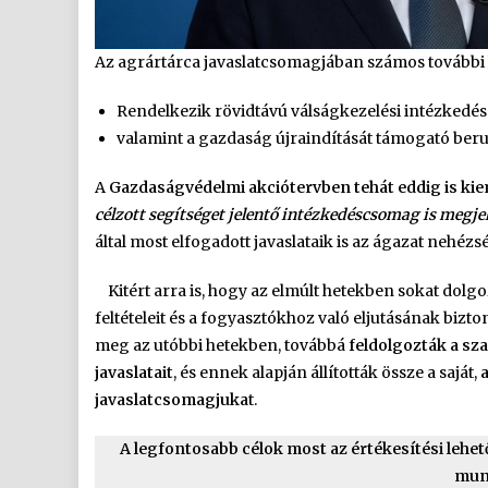
Az agrártárca javaslatcsomagjában számos további
Rendelkezik rövidtávú válságkezelési intézkedés
valamint a gazdaság újraindítását támogató ber
A
Gazdaságvédelmi akciótervben tehát eddig is kie
célzott segítséget jelentő intézkedéscsomag is megje
által most elfogadott javaslataik is az ágazat nehé
Kitért arra is, hogy az elmúlt hetekben sokat dolg
feltételeit és a fogyasztókhoz való eljutásának bizt
meg az utóbbi hetekben, továbbá
feldolgozták a sz
javaslatait
, és ennek alapján állították össze a saját,
javaslatcsomagjuka
t.
A legfontosabb célok most az értékesítési leh
munk