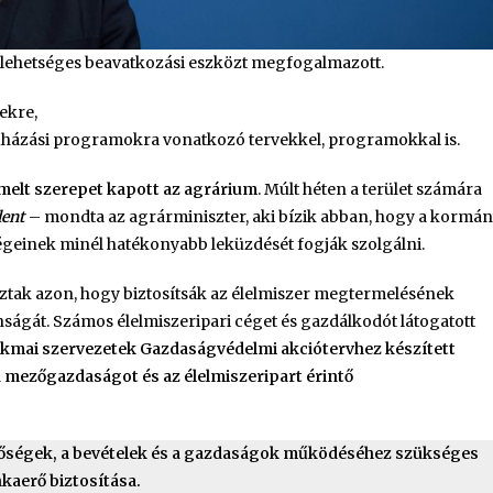
 lehetséges beavatkozási eszközt megfogalmazott.
ekre,
uházási programokra vonatkozó tervekkel, programokkal is.
melt szerepet kapott az agrárium
. Múlt héten a terület számára
lent
– mondta az agrárminiszter, aki bízik abban, hogy a kormá
zségeinek minél hatékonyabb leküzdését fogják szolgálni.
oztak azon, hogy biztosítsák az élelmiszer megtermelésének
onságát. Számos élelmiszeripari céget és gazdálkodót látogatott
akmai szervezetek Gazdaságvédelmi akciótervhez készített
a mezőgazdaságot és az élelmiszeripart érintő
etőségek, a bevételek és a gazdaságok működéséhez szükséges
aerő biztosítása.