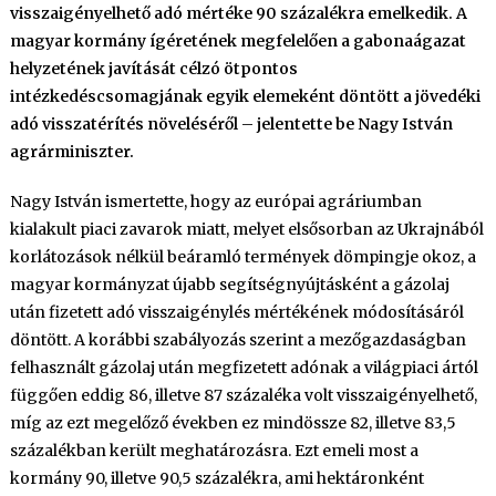
visszaigényelhető adó mértéke 90 százalékra emelkedik. A
magyar kormány ígéretének megfelelően a gabonaágazat
helyzetének javítását célzó ötpontos
intézkedéscsomagjának egyik elemeként döntött a jövedéki
adó visszatérítés növeléséről – jelentette be Nagy István
agrárminiszter.
Nagy István ismertette, hogy az európai agráriumban
kialakult piaci zavarok miatt, melyet elsősorban az Ukrajnából
korlátozások nélkül beáramló termények dömpingje okoz, a
magyar kormányzat újabb segítségnyújtásként a gázolaj
után fizetett adó visszaigénylés mértékének módosításáról
döntött. A korábbi szabályozás szerint a mezőgazdaságban
felhasznált gázolaj után megfizetett adónak a világpiaci ártól
függően eddig 86, illetve 87 százaléka volt visszaigényelhető,
míg az ezt megelőző években ez mindössze 82, illetve 83,5
százalékban került meghatározásra. Ezt emeli most a
kormány 90, illetve 90,5 százalékra, ami hektáronként