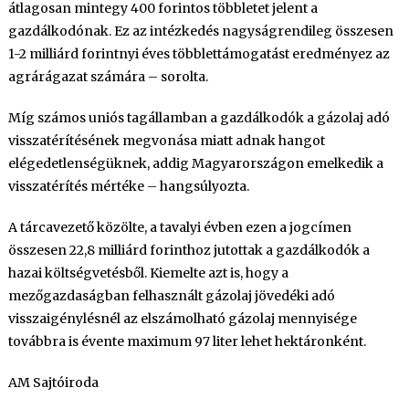
átlagosan mintegy 400 forintos többletet jelent a
gazdálkodónak. Ez az intézkedés nagyságrendileg összesen
1-2 milliárd forintnyi éves többlettámogatást eredményez az
agrárágazat számára – sorolta.
Míg számos uniós tagállamban a gazdálkodók a gázolaj adó
visszatérítésének megvonása miatt adnak hangot
elégedetlenségüknek, addig Magyarországon emelkedik a
visszatérítés mértéke – hangsúlyozta.
A tárcavezető közölte, a tavalyi évben ezen a jogcímen
összesen 22,8 milliárd forinthoz jutottak a gazdálkodók a
hazai költségvetésből. Kiemelte azt is, hogy a
mezőgazdaságban felhasznált gázolaj jövedéki adó
visszaigénylésnél az elszámolható gázolaj mennyisége
továbbra is évente maximum 97 liter lehet hektáronként.
AM Sajtóiroda