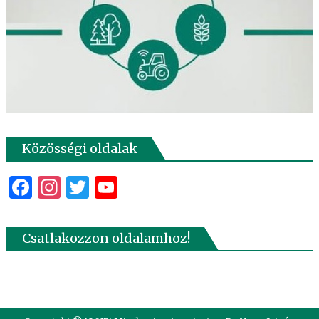
Közösségi oldalak
Facebook
Instagram
Twitter
YouTube
Csatlakozzon oldalamhoz!