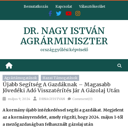
Skip
Bemutatkozás
Kapcsolat
Választókerület
to
content
DR. NAGY ISTVÁN
AGRÁRMINISZTER
országgyűlési képviselő
Agrártámogatások
Hazai Támogatások
Újabb Segítség A Gazdáknak – Magasabb
Jövedéki Adó Visszatérítés Jár A Gázolaj Után
Posted
Author
május 9, 2024
DRNAGYISTVAN
Comment(0)
on
A kormány újabb intézkedéssel segíti a gazdákat. Megjelent
az a kormányrendelet, amely rögzíti, hogy 2024. május 1-től
a mezőgazdaságban felhasznált gázolaj után