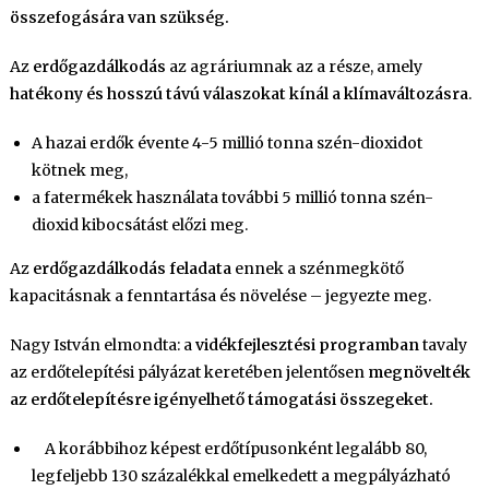
összefogására van szükség.
Az
erdőgazdálkodás
az agráriumnak az a része, amely
hatékony és hosszú távú válaszokat kínál a klímaváltozásra
.
A hazai erdők évente 4-5 millió tonna szén-dioxidot
kötnek meg,
a fatermékek használata további 5 millió tonna szén-
dioxid kibocsátást előzi meg.
Az
erdőgazdálkodás feladata
ennek a szénmegkötő
kapacitásnak a fenntartása és növelése – jegyezte meg.
Nagy István elmondta: a
vidékfejlesztési programban
tavaly
az erdőtelepítési pályázat keretében jelentősen
megnövelték
az erdőtelepítésre igényelhető támogatási összegeket.
A korábbihoz képest erdőtípusonként legalább 80,
legfeljebb 130 százalékkal emelkedett a megpályázható