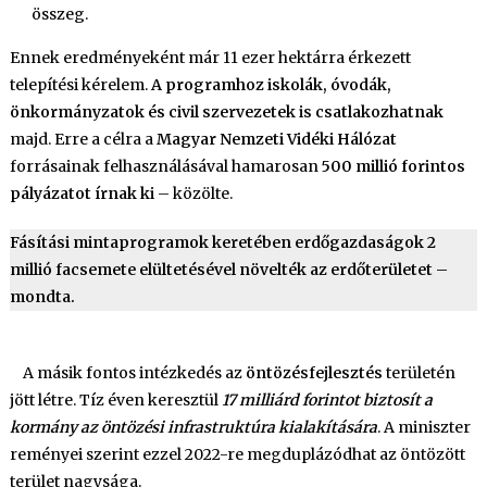
összeg.
Ennek eredményeként már 11 ezer hektárra érkezett
telepítési kérelem.
A programhoz iskolák, óvodák,
önkormányzatok és civil szervezetek is csatlakozhatnak
majd. Erre a célra a
Magyar Nemzeti Vidéki Hálózat
forrásainak felhasználásával hamarosan
500 millió forintos
pályázatot írnak ki
– közölte.
Fásítási mintaprogramok keretében erdőgazdaságok 2
millió facsemete elültetésével növelték az erdőterületet –
mondta.
A másik fontos intézkedés az
öntözésfejlesztés
területén
jött létre. Tíz éven keresztül
17 milliárd forintot biztosít a
kormány az öntözési infrastruktúra kialakítására
. A miniszter
reményei szerint ezzel 2022-re megduplázódhat az öntözött
terület nagysága.