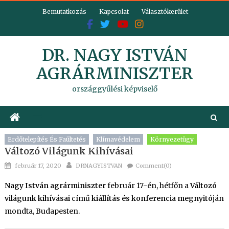
Skip
Bemutatkozás
Kapcsolat
Választókerület
to
content
DR. NAGY ISTVÁN
AGRÁRMINISZTER
országgyűlési képviselő
Erdőtelepítés És Faültetés
Klímavédelem
Környezetügy
Változó Világunk Kihívásai
Posted
Author
február 17, 2020
DRNAGYISTVAN
Comment(0)
on
Nagy István agrárminiszter
február 17-én, hétfőn a
Változó
világunk kihívásai
című
kiállítás és konferencia megnyitó
ján
mondta, Budapesten.