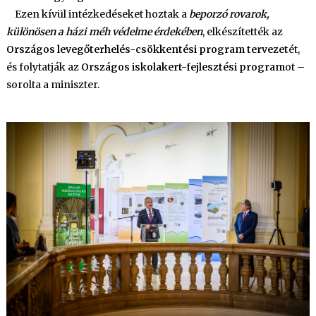
Ezen kívül intézkedéseket hoztak a
beporzó rovarok,
különösen a házi méh védelme érdekében
, elkészítették az
Országos levegőterhelés-csökkentési program tervezet
ét,
és folytatják az
Országos iskolakert-fejlesztési program
ot –
sorolta a miniszter.