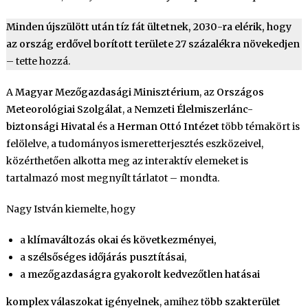
Minden újszülött után tíz fát ültetnek, 2030-ra elérik, hogy
az ország erdővel borított területe 27 százalékra növekedjen
– tette hozzá.
A
Magyar Mezőgazdasági Minisztérium
, az
Országos
Meteorológiai Szolgálat
, a
Nemzeti Élelmiszerlánc-
biztonsági Hivatal
és a
Herman Ottó Intézet
több témakört is
felölelve, a tudományos ismeretterjesztés eszközeivel,
közérthetően alkotta meg az interaktív elemeket is
tartalmazó most megnyílt tárlatot – mondta.
Nagy István kiemelte, hogy
a
klímaváltozás okai és következményei,
a
szélsőséges időjárás pusztításai
,
a
mezőgazdaságra gyakorolt kedvezőtlen hatásai
komplex válaszokat igényelnek
, amihez t
öbb szakterület