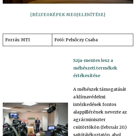
[BÉLYEGKÉPEK MEGJELENÍTÉSE]
Forrás: MTI
Fotó: Pelsőczy Csaba
Szja-mentes lesz a
méhészeti termékek
értékesítése
A méhészek támogatását
a klímavédelmi
intézkedések fontos
alappillérének nevezte az
agrárminiszter
csütörtökön (február 20.)
sajtótájékoztatón, ahol