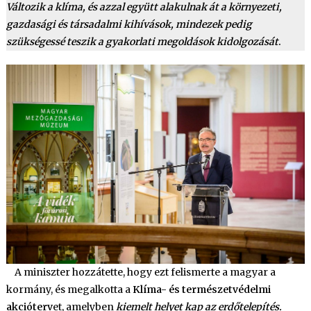
Változik a klíma, és azzal együtt alakulnak át a környezeti,
gazdasági és társadalmi kihívások, mindezek pedig
szükségessé teszik a gyakorlati megoldások kidolgozását
.
A miniszter hozzátette, hogy ezt felismerte a magyar a
kormány, és megalkotta a
Klíma- és természetvédelmi
akcióterv
et, amelyben
kiemelt helyet kap az erdőtelepítés.