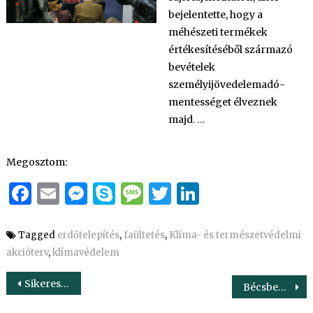
bejelentette, hogy a
méhészeti termékek
értékesítéséből származó
bevételek
személyijövedelemadó-
mentességet élveznek
majd
. …
Megosztom:
Facebook
Email
Messenger
Skype
Message
Twitter
LinkedIn
Tagged
erdőtelepítés
,
faültetés
,
Klíma- és természetvédelmi
akcióterv
,
klímavédelem
Bejegyzés
Sikeresek a halgazdálkodási ágazatban bekövetkezett változtatások
Bécsben tárgyalt Nagy István agrárminiszter
navigáció