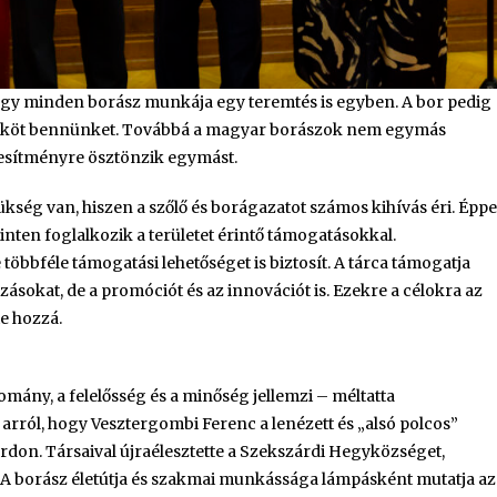
 hogy minden borász munkája egy teremtés is egyben. A bor pedig
szeköt bennünket. Továbbá a magyar borászok nem egymás
jesítményre ösztönzik egymást.
ükség van, hiszen a szőlő és borágazatot számos kihívás éri. Épp
inten foglalkozik a területet érintő támogatásokkal.
öbbféle támogatási lehetőséget is biztosít. A tárca támogatja
zásokat, de a promóciót és az innovációt is. Ezekre a célokra az
te hozzá.
mány, a felelősség és a minőség jellemzi – méltatta
t arról, hogy Vesztergombi Ferenc a lenézett és „alsó polcos”
don. Társaival újraélesztette a Szekszárdi Hegyközséget,
. A borász életútja és szakmai munkássága lámpásként mutatja az