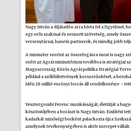
Nagy István a díjátadón arra hívta fel a figyelmet,
egy erős szakmai és nemzeti szövetség, amely ös
versenytársai, hanem partnerek, és mindig jobb tel
A miniszter szerint az összefogásra most is nagy sz
ezért az Agrárminisztérium továbbra is stratégiai sz
Magyarország Közös Agrárpolitika Stratégiai Terve t
például a szőlőültetvények korszerűsítését, a beruhá
idén 28 millió eurónyi forrás áll rendelkezésre – tet
Vesztergombi Ferenc munkásságát, életútját a hagyo
köszöntőjében a borászt is Nagy István. Említést tet
kadarkát minőségi borként palackozta újra Szekszár
amelynek tevékenységében is aktív szerepet vállalt