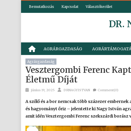
Skip
Bemutatkozás
Kapcsolat
Választókerület
to
content
DR.
AGRÁRGAZDASÁG
AGRÁRTÁMOGAT
Agrárgazdaság
Vesztergombi Ferenc Kap
Életmű Díját
Posted
Author
június 19, 2025
DRNAGYISTVAN
Comment(0)
on
A szőlő és a bor nemcsak több százezer embernek 
és hagyományt őriz – jelentette ki Nagy István ag
amit idén Vesztergombi Ferenc szekszárdi borász v