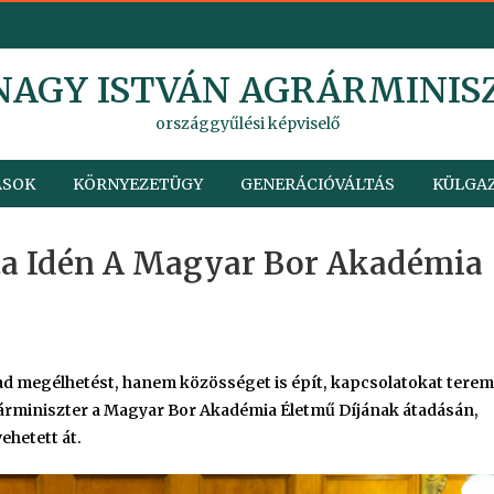
 NAGY ISTVÁN AGRÁRMINIS
országgyűlési képviselő
ÁSOK
KÖRNYEZETÜGY
GENERÁCIÓVÁLTÁS
KÜLGAZ
ta Idén A Magyar Bor Akadémia
ad megélhetést, hanem közösséget is épít, kapcsolatokat terem
rárminiszter a Magyar Bor Akadémia Életmű Díjának átadásán,
ehetett át.