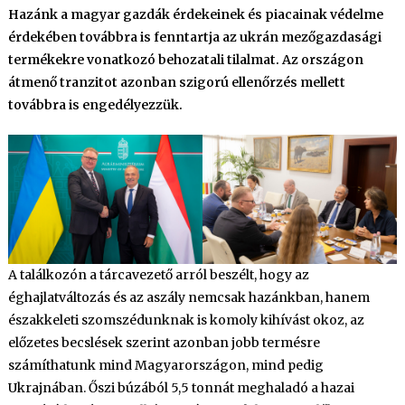
Hazánk a magyar gazdák érdekeinek és piacainak védelme
érdekében továbbra is fenntartja az ukrán mezőgazdasági
termékekre vonatkozó behozatali tilalmat. Az országon
átmenő tranzitot azonban szigorú ellenőrzés mellett
továbbra is engedélyezzük.
A találkozón a tárcavezető arról beszélt, hogy az
éghajlatváltozás és az aszály nemcsak hazánkban, hanem
északkeleti szomszédunknak is komoly kihívást okoz, az
előzetes becslések szerint azonban jobb termésre
számíthatunk mind Magyarországon, mind pedig
Ukrajnában. Őszi búzából 5,5 tonnát meghaladó a hazai