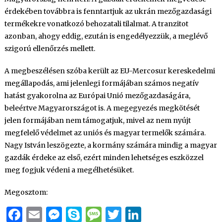
érdekében továbbra is fenntartjuk az ukrán mezőgazdasági
termékekre vonatkozó behozatali tilalmat. A tranzitot
azonban, ahogy eddig, ezután is engedélyezzük, a meglévő
szigorú ellenőrzés mellett.
A megbeszélésen szóba került az EU-Mercosur kereskedelmi
megállapodás, ami jelenlegi formájában számos negatív
hatást gyakorolna az Európai Unió mezőgazdaságára,
beleértve Magyarországot is. A megegyezés megkötését
jelen formájában nem támogatjuk, mivel az nem nyújt
megfelelő védelmet az uniós és magyar termelők számára.
Nagy István leszögezte, a kormány számára mindig a magyar
gazdák érdeke az első, ezért minden lehetséges eszközzel
meg fogjuk védeni a megélhetésüket.
Megosztom:
Facebook
Email
Messenger
Skype
Message
Twitter
LinkedIn