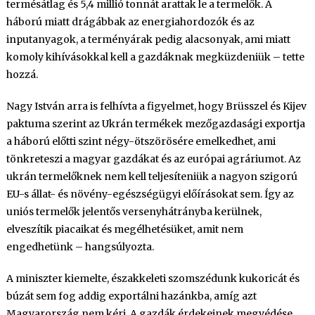
termésátlag és 5,4 millió tonnát arattak le a termelők. A
háború miatt drágábbak az energiahordozók és az
inputanyagok, a terményárak pedig alacsonyak, ami miatt
komoly kihívásokkal kell a gazdáknak megküzdeniük – tette
hozzá.
Nagy István arra is felhívta a figyelmet, hogy Brüsszel és Kijev
paktuma szerint az Ukrán termékek mezőgazdasági exportja
a háború előtti szint négy-ötszörösére emelkedhet, ami
tönkreteszi a magyar gazdákat és az európai agráriumot. Az
ukrán termelőknek nem kell teljesíteniük a nagyon szigorú
EU-s állat- és növény-egészségügyi előírásokat sem. Így az
uniós termelők jelentős versenyhátrányba kerülnek,
elveszítik piacaikat és megélhetésüket, amit nem
engedhetünk – hangsúlyozta.
A miniszter kiemelte, északkeleti szomszédunk kukoricát és
búzát sem fog addig exportálni hazánkba, amíg azt
Magyarország nem kéri. A gazdák érdekeinek megvédése