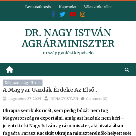
Skip
Bemutatkozás
Kapcsolat
Választókerület
to
content
DR. NAGY ISTVÁN
AGRÁRMINISZTER
országgyűlési képviselő
Külgazdasági Hírek
A Magyar Gazdák Érdeke Az Első…
Posted
Author
augusztus 27, 2025
DRNAGYISTVAN
Comment(0)
on
Ukrajna sem kukoricát, sem pedig búzát nem fog
Magyarországra exportálni, amíg azt hazánk nem kéri –
jelentette ki Nagy István agrárminiszter, aki hivatalában
fogadta Tarasz Kacskát Ukrajna miniszterelnök-helyettesét.