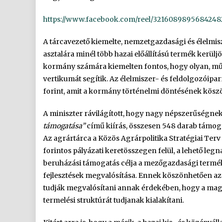
https://www.facebook.com/reel/3216089895684248
A tárcavezető kiemelte, nemzetgazdasági és élelmis
asztalára minél több hazai előállítású termék kerül
kormány számára kiemelten fontos, hogy olyan, mű
vertikumát segítik. Az élelmiszer- és feldolgozóipa
forint, amit a kormány történelmi döntésének köszön
A miniszter rávilágított, hogy nagy népszerűségne
támogatása”
című kiírás, összesen 548 darab támoga
Az agrártárca a Közös Agrárpolitika Stratégiai Terv 
forintos pályázati keretösszegen felül, a lehető le
beruházási támogatás célja a mezőgazdasági terméke
fejlesztések megvalósítása. Ennek köszönhetően az 
tudják megvalósítani annak érdekében, hogy a maga
termelési struktúrát tudjanak kialakítani.