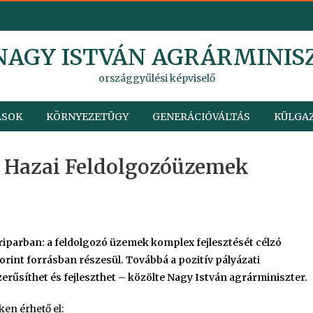
 NAGY ISTVÁN AGRÁRMINIS
országgyűlési képviselő
ÁSOK
KÖRNYEZETÜGY
GENERÁCIÓVÁLTÁS
KÜLGAZ
A Hazai Feldolgozóüzemek
riparban: a feldolgozó üzemek komplex fejlesztését célzó
orint forrásban részesül. Továbbá a pozitív pályázati
síthet és fejleszthet – közölte Nagy István agrárminiszter.
en érhető el: