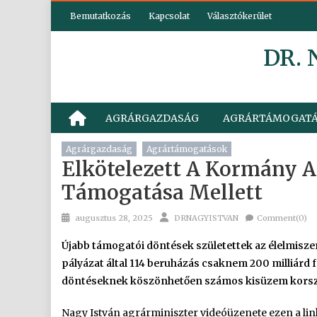
Skip
Bemutatkozás
Kapcsolat
Választókerület
to
content
DR.
AGRÁRGAZDASÁG
AGRÁRTÁMOGAT
Agrárgazdaság
Agrártámogatások
Elkötelezett A Kormány 
Támogatása Mellett
Posted
Author
augusztus 28, 2025
DRNAGYISTVAN
Comment(0)
on
Újabb támogatói döntések születettek az élelmisze
pályázat által 114 beruházás csaknem 200 milliárd f
döntéseknek köszönhetően számos kisüzem korszerű
Nagy István agrárminiszter videóüzenete ezen a link