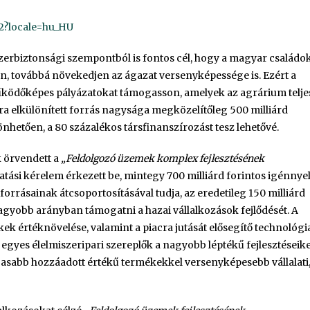
2?locale=hu_HU
zerbiztonsági szempontból is fontos cél, hogy a magyar családo
jön, továbbá növekedjen az ágazat versenyképessége is. Ezért a
ködőképes pályázatokat támogasson, amelyek az agrárium telje
rra elkülönített forrás nagysága megközelítőleg 500 milliárd
hetően, a 80 százalékos társfinanszírozást tesz lehetővé.
k örvendett a
„Feldolgozó üzemek komplex fejlesztésének
tási kérelem érkezett be, mintegy 700 milliárd forintos igénnyel
forrásainak átcsoportosításával tudja, az eredetileg 150 milliárd
gnagyobb arányban támogatni a hazai vállalkozások fejlődését. A
k értéknövelése, valamint a piacra jutását elősegítő technológi
egyes élelmiszeripari szereplők a nagyobb léptékű fejlesztéseike
sabb hozzáadott értékű termékekkel versenyképesebb vállalati