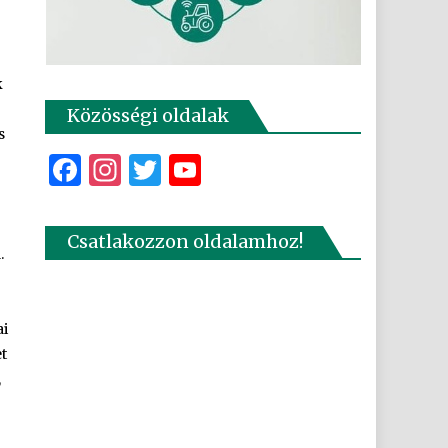
k
Közösségi oldalak
s
Facebook
Instagram
Twitter
YouTube
Csatlakozzon oldalamhoz!
.
ai
t
,