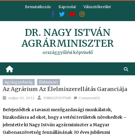
Skip
Bemutatkozás
Kapcsolat
Választókerület
to
content
DR. NAGY ISTVÁN
AGRÁRMINISZTER
országgyűlési képviselő
Agrárgazdaság
Élelmiszer
Az Agrárium Az Élelmiszerellátás Garanciája
Posted
Author
május 30, 2022
DRNAGYISTVAN
Comment(0)
on
Befejeződtek a tavaszi mezőgazdasági munkálatok,
bizakodásra ad okot, hogy a vetési területek növekedtek –
jelentette ki Nagy István agrárminiszter a Magyar
Gabonaszövetség fennállásának 30 éves jubileumi