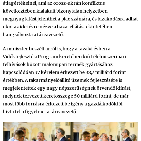
átlagértékeinél, ami az orosz-ukrán konfliktus
következtében kialakult bizonytalan helyzetben
megnyugtatást jelenthet a piac számára, és bizakodásra adhat
okot az idei évre nézve a hazai ellátás tekintetében –
hangsúlyozta a tárcavezető.
A miniszter beszélt arról is, hogy a tavalyi évben a
Vidékfejlesztési Program keretében kiírt élelmiszeripari
felhívások között malomipari termék gyártásához
kapcsolódóan 37 kérelem érkezett be 38,7 milliárd forint
értékben. A takarmányelőállító üzemek fejlesztésére is
megjelentettek egy nagy népszerűségnek örvendő kiírást,
melynek tervezett keretösszege 50 milliárd forint, de már
most több forrásra érkezett be igény a gazdálkodóktól –
hívta fel a figyelmet a tárcavezető.