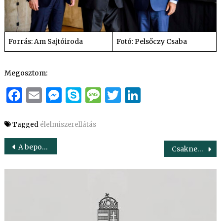
Forrás: Am Sajtóiroda
Fotó: Pelsőczy Csaba
Megosztom:
Facebook
Email
Messenger
Skype
Message
Twitter
LinkedIn
Tagged
élelmiszerellátás
Bejegyzés
A beporzók védelme közös kötelességünk
Csaknem 20%-kal bővültek a mezőgazdasági beruházások
navigáció