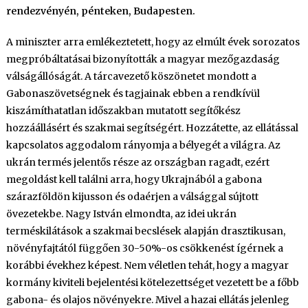
rendezvényén, pénteken, Budapesten.
A miniszter arra emlékeztetett, hogy az elmúlt évek sorozatos
megpróbáltatásai bizonyították a magyar mezőgazdaság
válságállóságát. A tárcavezető köszönetet mondott a
Gabonaszövetségnek és tagjainak ebben a rendkívül
kiszámíthatatlan időszakban mutatott segítőkész
hozzáállásért és szakmai segítségért. Hozzátette, az ellátással
kapcsolatos aggodalom rányomja a bélyegét a világra. Az
ukrán termés jelentős része az országban ragadt, ezért
megoldást kell találni arra, hogy Ukrajnából a gabona
szárazföldön kijusson és odaérjen a válsággal sújtott
övezetekbe. Nagy István elmondta, az idei ukrán
terméskilátások a szakmai becslések alapján drasztikusan,
növényfajtától függően 30-50%-os csökkenést ígérnek a
korábbi évekhez képest. Nem véletlen tehát, hogy a magyar
kormány kiviteli bejelentési kötelezettséget vezetett be a főbb
gabona- és olajos növényekre. Mivel a hazai ellátás jelenleg