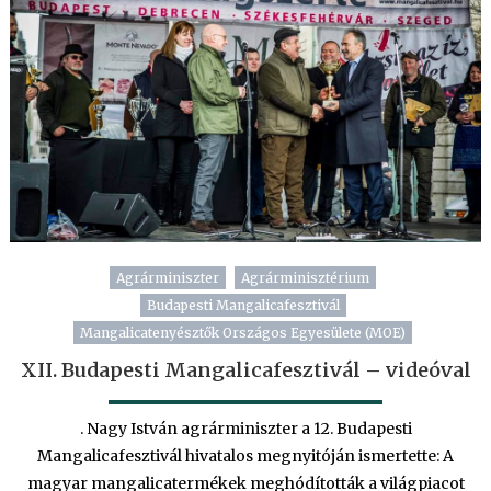
Agrárminiszter
Agrárminisztérium
Budapesti Mangalicafesztivál
Mangalicatenyésztők Országos Egyesülete (MOE)
XII. Budapesti Mangalicafesztivál – videóval
. Nagy István agrárminiszter a 12. Budapesti
Mangalicafesztivál hivatalos megnyitóján ismertette: A
magyar mangalicatermékek meghódították a világpiacot