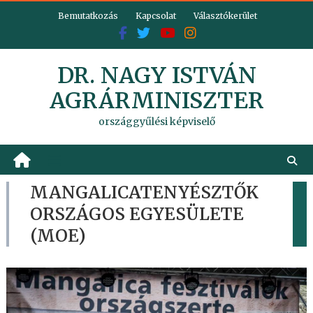
Skip
Bemutatkozás
Kapcsolat
Választókerület
to
content
DR. NAGY ISTVÁN
AGRÁRMINISZTER
országgyűlési képviselő
MANGALICATENYÉSZTŐK
ORSZÁGOS EGYESÜLETE
(MOE)