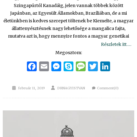
Szingapúrtól Kanadáig, jelen vannak többek között
Japánban, az Egyesült Államokban, Brazíliában, de a mi
életünkben is kedves szerepet töltenek be Kiemelte, a magyar
állattenyésztésnek nagy lehetősége a mangalica fajta,
mutatva azt is, hogy mennyire fontos a magyar genetikai
Részletek itt….
Megosztom:
Facebook
Email
Messenger
Skype
Message
Twitter
Linke
Posted
Author
február 11, 2019
DRNAGYISTVAN
Comment(0)
on