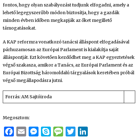
fontos, hogy olyan szabályozást tudjunk elfogadni, amely a
lehető legegyszerűbb módon biztosítja, hogy a gazdák
minden évben időben megkapják az őket megillető
támogatásokat.
A KAP reformra vonatkozó tanácsi álláspont elfogadásával
párhuzamosan az Európai Parlament is kialakítja saját
álláspontját. Ezt követően kezdődhet meg a KAP egyeztetések
végső szakasza, amikor a Tanács, az Európai Parlament és az
Európai Bizottság háromoldalú tárgyalások keretében próbál
végső megállapodásra jutni.
Forrás: AM Sajtóiroda
Megosztom:
Facebook
Email
Messenger
Skype
Message
Twitter
LinkedIn