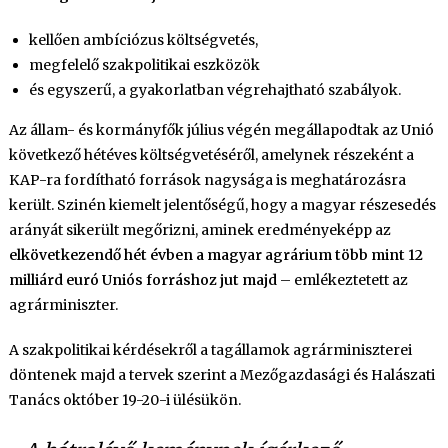
kellően ambíciózus költségvetés,
megfelelő szakpolitikai eszközök
és egyszerű, a gyakorlatban végrehajtható szabályok.
Az állam- és kormányfők július végén megállapodtak az Unió
következő hétéves költségvetéséről, amelynek részeként a
KAP-ra fordítható források nagysága is meghatározásra
került. Szinén kiemelt jelentőségű, hogy a magyar részesedés
arányát sikerült megőrizni, aminek eredményeképp az
elkövetkezendő hét évben a magyar agrárium több mint 12
milliárd euró Uniós forráshoz jut majd
– emlékeztetett az
agrárminiszter.
A szakpolitikai kérdésekről a tagállamok agrárminiszterei
döntenek majd a tervek szerint a Mezőgazdasági és Halászati
Tanács október 19-20-i ülésükön.