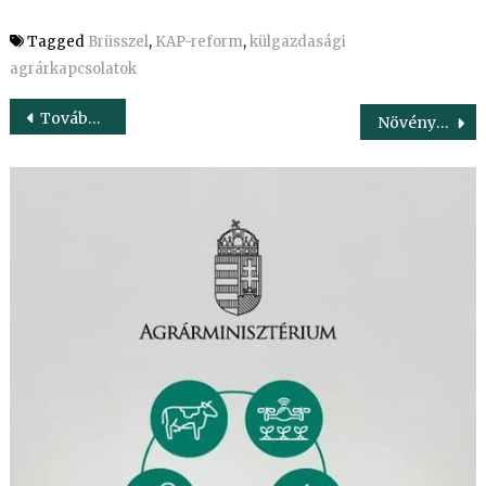
Tagged
Brüsszel
,
KAP-reform
,
külgazdasági
agrárkapcsolatok
Bejegyzés
Továbbra is középpontban az élelmiszerlánc-biztonság
Növénytermesztési központ épült Somogycsicsón
navigáció