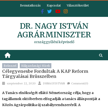
Skip
Bemutatkozás
Kapcsolat
Választókerület
to
content
DR. NAGY ISTVÁN
AGRÁRMINISZTER
országgyűlési képviselő
Brüsszel
Külgazdasági Hírek
Célegyenesbe Fordultak A KAP Reform
Tárgyalásai Brüsszelben
Posted
Author
szeptember 22, 2020
DRNAGYISTVAN
Comment(0)
on
A Tanács elnökségét ellátó Németország célja, hogy a
tagállamok októberben elfogadják a tanács álláspontját a
Közös Agrárpolitika új szabályrendszeréről. A