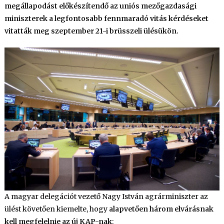
megállapodást előkészítendő az uniós mezőgazdasági
miniszterek a legfontosabb fennmaradó vitás kérdéseket
vitatták meg szeptember 21-i brüsszeli ülésükön.
A magyar delegációt vezető Nagy István agrárminiszter az
ülést követően kiemelte, hogy
alapvetően három elvárásnak
kell megfelelnie az új KAP-nak
: