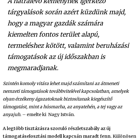
A hátralévő keménynek ígérkező
tárgyalások során azért küzdünk majd,
hogy a magyar gazdák számára
kiemelten fontos terület alapú,
termeléshez kötött, valamint beruházási
támogatások az új időszakban is
megmaradjanak.
Szintén komoly vitára lehet majd számítani az átmeneti
nemzeti támogatások továbbvitelével kapcsolatban, amelyek
olyan érzékeny ágazatoknak biztosítanak kiegészítő
támogatást, mint a húsmarha, az anyatehén, a tej vagy az
anyajuh.
– emelte ki Nagy István.
A legtöbb tisztázásra szoruló részletszabály az új
támogatáselosztási modell kapcsán maradt fenn.
Különösen