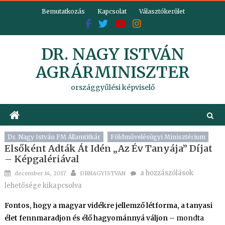
Skip
Bemutatkozás
Kapcsolat
Választókerület
to
content
DR. NAGY ISTVÁN
AGRÁRMINISZTER
országgyűlési képviselő
Dr. Nagy István FM Államtitkár
Földművelésügyi Minisztérium
Elsőként Adták Át Idén „Az Év Tanyája” Díjat
– Képgalériával
Posted
Author
Elsőként
a hozzászólások
december 14, 2017
DRNAGYISTVAN
on
adták
lehetősége kikapcsolva
át
Fontos, hogy a magyar vidékre jellemző létforma, a tanyasi
idén
élet fennmaradjon és élő hagyománnyá váljon
– mondta
„Az