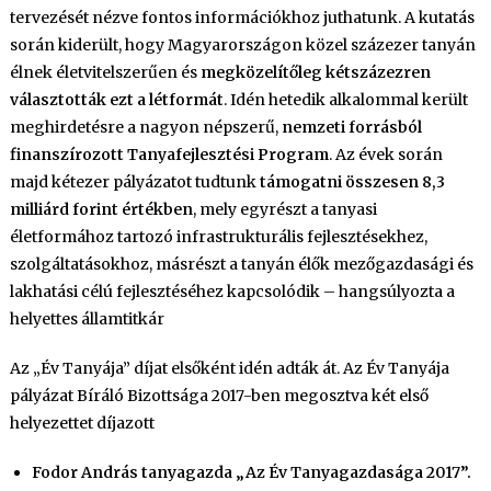
tervezését nézve fontos információkhoz juthatunk. A kutatás
során kiderült, hogy Magyarországon közel százezer tanyán
élnek életvitelszerűen és
megközelítőleg kétszázezren
választották ezt a létformát
. Idén hetedik alkalommal került
meghirdetésre a nagyon népszerű,
nemzeti forrásból
finanszírozott Tanyafejlesztési Program
. Az évek során
majd kétezer pályázatot tudtunk
támogatni összesen 8,3
milliárd forint értékben
, mely egyrészt a tanyasi
életformához tartozó infrastrukturális fejlesztésekhez,
szolgáltatásokhoz, másrészt a tanyán élők mezőgazdasági és
lakhatási célú fejlesztéséhez kapcsolódik – hangsúlyozta a
helyettes államtitkár
Az „Év Tanyája” díjat elsőként idén adták át. Az Év Tanyája
pályázat Bíráló Bizottsága 2017-ben megosztva két első
helyezettet díjazott
Fodor András tanyagazda „Az Év Tanyagazdasága 2017”.