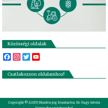
Közösségi oldalak
Facebook
Instagram
Twitter
YouTube
Csatlakozzon oldalamhoz!
Copyright © [2017] Minden jog fenntartva: Dr. Nagy István