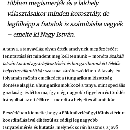
többen megismerjék és a lakhely
választásakor minden korosztály, de
legfőképp a fiatalok is számításba vegyék
– emelte ki Nagy István.
A tanya, a tanyavilág olyan érték amelynek megőrzéséért
fenntartásáért mindent meg kell tennünk – mondta
Szakáli
István Loránd agrárfejlesztésért és hungarikumokért felelős
helyettes államtitkár
szakmai záróbeszédében. A tavalyi év
folyamán méltán emelkedett a
Hungarikum Bizottság
döntése alapján a hungarikumok közé a tanya, mint speciális
gazdasági és létforma, így még nagyobb figyelem és törődés
irányulhat az ott élőkre – mondta a helyettes államtitkár.
Beszédében kiemelte, hogy a
Földművelésügyi Minisztérium
koordinálásával elkészül az eddigi legnagyobb
tanyafelmérés és kutatás
, melynek során hasznos, a jövő