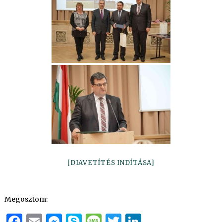
[DIAVETÍTÉS INDÍTÁSA]
Megosztom:
Facebook
Email
Messenger
Skype
Message
Twitter
LinkedIn