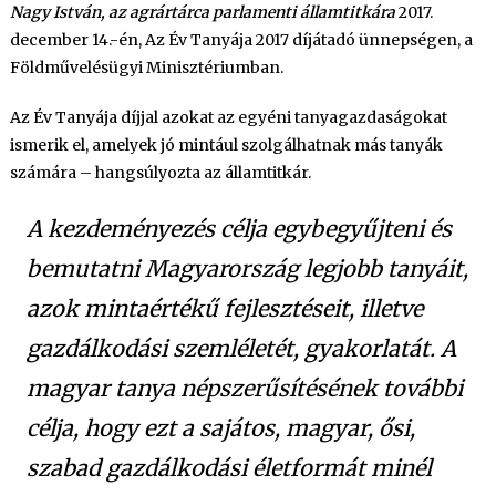
Év
Nagy István, az agrártárca parlamenti államtitkára
2017.
Tanyája”
december 14.-én, Az Év Tanyája 2017 díjátadó ünnepségen, a
díjat
Földművelésügyi Minisztériumban.
–
képgalériával
Az Év Tanyája díjjal azokat az egyéni tanyagazdaságokat
bejegyzéshez
ismerik el, amelyek jó mintául szolgálhatnak más tanyák
számára – hangsúlyozta az államtitkár.
A kezdeményezés célja egybegyűjteni és
bemutatni Magyarország legjobb tanyáit,
azok mintaértékű fejlesztéseit, illetve
gazdálkodási szemléletét, gyakorlatát. A
magyar tanya népszerűsítésének további
célja, hogy ezt a sajátos, magyar, ősi,
szabad gazdálkodási életformát minél