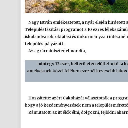
Nagy István emlékeztetett, a nyár elején hirdetett 
Településfásítási programot a 10 ezres lélekszámú
iskolaudvarok, oktatási és önkormányzati intézmén
település pályázott.
Az agrárminiszter elmondta,
mintegy 12 ezer, belterületen elültethető fa k
amelyeknek közel felében ezernél kevesebb lakos é
Hozzátette: azért Cakóházát választották a program
hogy a jó kezdeményezések nem a településmérettő
Rámutatott, az itt élők élni, dolgozni, fejlődni akar