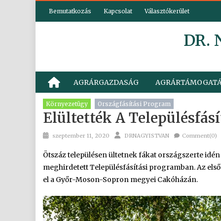
Skip
Bemutatkozás
Kapcsolat
Választókerület
to
content
DR.
AGRÁRGAZDASÁG
AGRÁRTÁMOGAT
Környezetügy
Országfásítási Program
Elültették A Településfás
Posted
Author
szeptember 11, 2020
DRNAGYISTVAN
Comment(0)
on
Ötszáz településen ültetnek fákat országszerte idén
meghirdetett Településfásítási programban. Az első 
el a Győr-Moson-Sopron megyei Cakóházán.