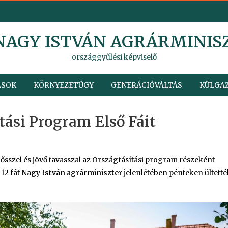
 NAGY ISTVÁN AGRÁRMINIS
országgyűlési képviselő
ÁSOK
KÖRNYEZETÜGY
GENERÁCIÓVÁLTÁS
KÜLGAZ
ítási Program Első Fáit
 ősszel és jövő tavasszal az Országfásítási program részeként
12 fát
Nagy István agrárminiszter
jelenlétében pénteken ültetté