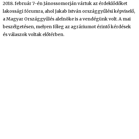
2018. február 7-én Jánossomorján vártuk az érdeklődőket
–
lakossági fórumra, ahol Jakab István országgyűlési képviselő,
videó
és
a Magyar Országgyűlés alelnöke is a vendégünk volt. A mai
képgaléria
beszélgetésen, melyen főleg az agráriumot érintő kérdések
bejegyzéshez
és válaszok voltak előtérben.