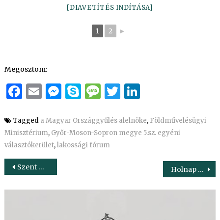
[DIAVETÍTÉS INDÍTÁSA]
1
2
►
Megosztom:
Facebook
Email
Messenger
Skype
Message
Twitter
LinkedIn
Tagged
a Magyar Országgyűlés alelnöke
,
Földművelésügyi
Minisztérium
,
Győr-Moson-Sopron megye 5.sz. egyéni
választókerület
,
lakossági fórum
Bejegyzés
Szent Gotthárd tiszteletére jubileumi évet hirdettek Mosonmagyaróváron
Holnap hiányozni fog a ma elmaradó fejlesztés… – Nagy István rádióinterjúja a KARC FM műsorán
navigáció