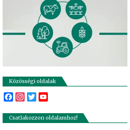
Közösségi oldalak
Facebook
Instagram
Twitter
YouTube
Csatlakozzon oldalamhoz!