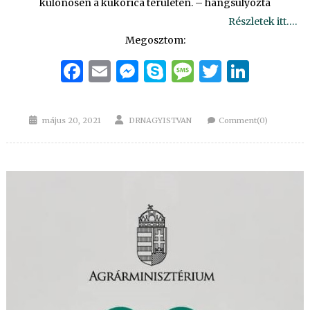
különösen a kukorica területén. – hangsúlyozta
Részletek itt….
Megosztom:
Facebook
Email
Messenger
Skype
Message
Twitter
Linke
Posted
Author
május 20, 2021
DRNAGYISTVAN
Comment(0)
on