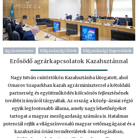
Agrárminiszter
Külgazdasági Hírek
Külgazdasági Kapcsolatok
Erősödő agrárkapcsolatok Kazahsztánnal
Nagy István csütörtökön Kazahsztánba látogatott, ahol
Omarov Szaparkhan kazah agrárminiszterrel a kétoldalú
partnerség és együttműködés kölcsönös fejlesztésének
további irányáról tárgyaltak. Az ország a közép-ázsiai régió
egyik legfontosabb állama, amely nagy lehetőségeket
tartogat a magyar mezőgazdaság számára is. Hatalmas
potenciál rejlik a világszínvonalú magyar vetőmagágazat és a
kazahsztáni óriási termőterületek összefogásában,