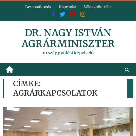
Skip
Bemutatkozás
Kapcsolat
Választókerület
to
content
DR. NAGY ISTVÁN
AGRÁRMINISZTER
országgyűlési képviselő
CÍMKE:
AGRÁRKAPCSOLATOK