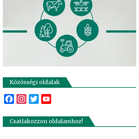
Közösségi oldalak
Facebook
Instagram
Twitter
YouTube
Csatlakozzon oldalamhoz!