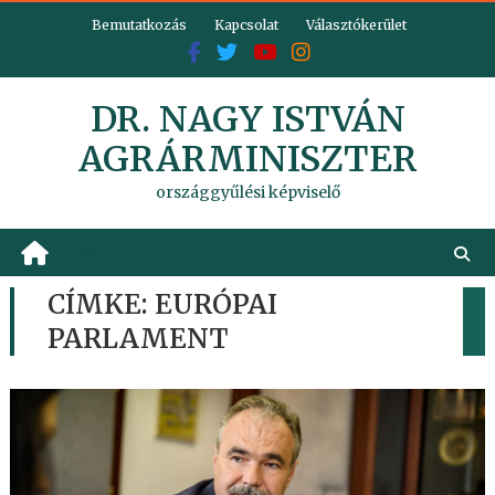
Skip
Bemutatkozás
Kapcsolat
Választókerület
to
content
DR. NAGY ISTVÁN
AGRÁRMINISZTER
országgyűlési képviselő
CÍMKE:
EURÓPAI
PARLAMENT