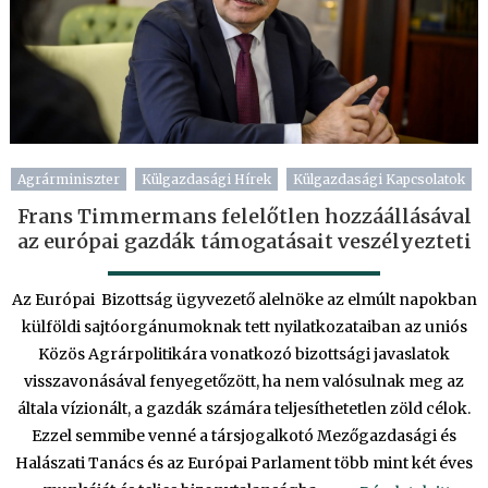
Agrárminiszter
Külgazdasági Hírek
Külgazdasági Kapcsolatok
Frans Timmermans felelőtlen hozzáállásával
az európai gazdák támogatásait veszélyezteti
Az Európai Bizottság ügyvezető alelnöke az elmúlt napokban
külföldi sajtóorgánumoknak tett nyilatkozataiban az uniós
Közös Agrárpolitikára vonatkozó bizottsági javaslatok
visszavonásával fenyegetőzött, ha nem valósulnak meg az
általa vízionált, a gazdák számára teljesíthetetlen zöld célok.
Ezzel semmibe venné a társjogalkotó Mezőgazdasági és
Halászati Tanács és az Európai Parlament több mint két éves