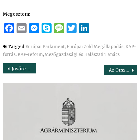
Megosztom:
Facebook
Email
Messenger
Skype
Message
Twitter
LinkedIn
Tagged
Európai Parlament
,
Európai Zöld Megállapodás
,
KAP-
forrás
,
KAP-reform
,
Mezőgazdasági és Halászati Tanács
Bejegyzés
Jövőre ültetvénytelepítési pályázatot tervez az Agrárminisztérium
Az Országgyűlés elfogadta a családi gazdaságokról szóló törvényjavaslatot
navigáció