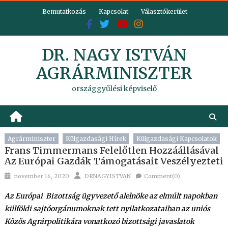
Skip
Bemutatkozás
Kapcsolat
Választókerület
to
content
DR. NAGY ISTVÁN
AGRÁRMINISZTER
országgyűlési képviselő
Agrárminiszter
Külgazdasági Hírek
Külgazdasági Kapcsolatok
Frans Timmermans Felelőtlen Hozzáállásával
Az Európai Gazdák Támogatásait Veszélyezteti
Posted
Author
november 16, 2020
DRNAGYISTVAN
Comment(0)
on
Az Európai Bizottság ügyvezető alelnöke az elmúlt napokban
külföldi sajtóorgánumoknak tett nyilatkozataiban az uniós
Közös Agrárpolitikára vonatkozó bizottsági javaslatok