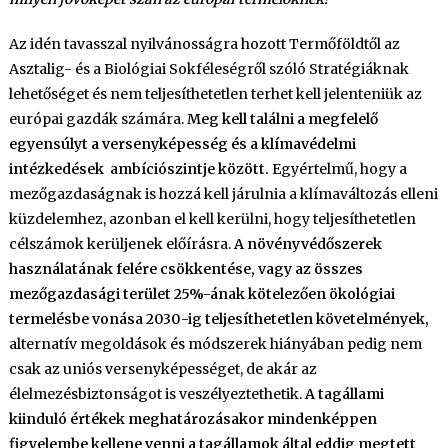
Az idén tavasszal nyilvánosságra hozott Termőföldtől az
Asztalig- és a Biológiai Sokféleségről szóló Stratégiáknak
lehetőséget és nem teljesíthetetlen terhet kell jelenteniük az
európai gazdák számára.
Meg kell találni a megfelelő
egyensúlyt a versenyképesség és a klímavédelmi
intézkedések ambíciószintje között.
Egyértelmű, hogy a
mezőgazdaságnak is hozzá kell járulnia a klímaváltozás elleni
küzdelemhez, azonban el kell kerülni, hogy teljesíthetetlen
célszámok kerüljenek előírásra.
A növényvédőszerek
használatának felére csökkentése, vagy az összes
mezőgazdasági terület 25%-ának kötelezően ökológiai
termelésbe vonása 2030-ig teljesíthetetlen követelmények,
alternatív megoldások és módszerek hiányában pedig nem
csak az uniós versenyképességet, de akár az
élelmezésbiztonságot is veszélyeztethetik.
A tagállami
kiinduló értékek meghatározásakor mindenképpen
figyelembe kellene venni a tagállamok által eddig megtett