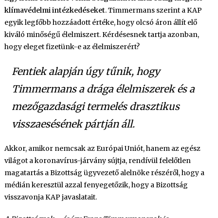
klímavédelmi intézkedéseket
. Timmermans szerint a KAP
egyik legfőbb hozzáadott értéke, hogy olcsó áron állít elő
kiváló minőségű élelmiszert. Kérdésesnek tartja azonban,
hogy eleget fizetünk-e az élelmiszerért?
Fentiek alapján úgy tűnik, hogy
Timmermans a drága élelmiszerek és a
mezőgazdasági termelés drasztikus
visszaesésének pártján áll.
Akkor, amikor nemcsak az Európai Uniót, hanem az egész
világot a koronavírus-járvány sújtja, rendívül felelőtlen
magatartás a Bizottság ügyvezető alelnöke részéről, hogy a
médián keresztül azzal fenyegetőzik, hogy a Bizottság
visszavonja KAP javaslatait.