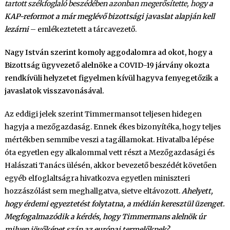
tartott székfoglaló beszédében azonban megerősítette, hogy
a
KAP-reformot a már meglévő bizottsági javaslat alapján kell
lezárni
– emlékeztetett a tárcavezető.
Nagy István szerint komoly aggodalomra ad okot, hogy a
Bizottság ügyvezető alelnöke a COVID-19 járvány okozta
rendkívüli helyzetet figyelmen kívül hagyva fenyegetőzik a
javaslatok visszavonásával.
Az eddigi jelek szerint Timmermansot teljesen hidegen
hagyja a mezőgazdaság. Ennek ékes bizonyítéka, hogy teljes
mértékben semmibe veszi a tagállamokat. Hivatalba lépése
óta egyetlen egy alkalommal vett részt a Mezőgazdasági és
Halászati Tanács ülésén, akkor bevezető beszédét követően
egyéb elfoglaltságra hivatkozva egyetlen miniszteri
hozzászólást sem meghallgatva, sietve eltávozott.
Ahelyett,
hogy érdemi egyeztetést folytatna, a médián keresztül üzenget.
Megfogalmazódik a kérdés, hogy Timmermans alelnök úr
milyen jövőképet szán az európai termelőknek?