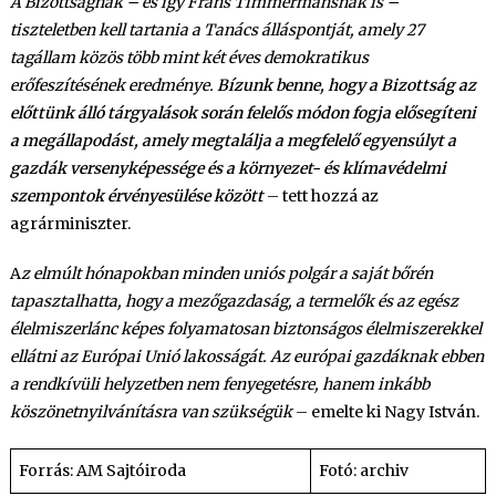
A Bizottságnak – és így Frans Timmermansnak is –
tiszteletben kell tartania a Tanács álláspontját, amely 27
tagállam közös több mint két éves demokratikus
erőfeszítésének eredménye.
Bízunk benne, hogy a Bizottság az
előttünk álló tárgyalások során felelős módon fogja elősegíteni
a megállapodást, amely megtalálja a megfelelő egyensúlyt a
gazdák versenyképessége és a környezet- és klímavédelmi
szempontok érvényesülése között
– tett hozzá az
agrárminiszter.
A
z elmúlt hónapokban minden uniós polgár a saját bőrén
tapasztalhatta, hogy a mezőgazdaság, a termelők és az egész
élelmiszerlánc képes folyamatosan biztonságos élelmiszerekkel
ellátni az Európai Unió lakosságát. Az európai gazdáknak ebben
a rendkívüli helyzetben nem fenyegetésre, hanem inkább
köszönetnyilvánításra van szükségük
– emelte ki Nagy István.
Forrás: AM Sajtóiroda
Fotó: archiv