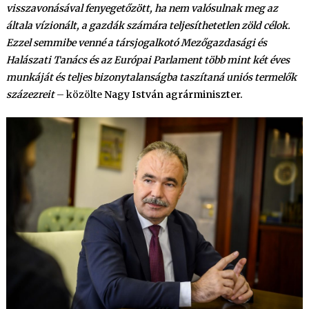
visszavonásával fenyegetőzött, ha nem valósulnak meg az
általa vízionált, a gazdák számára teljesíthetetlen zöld célok.
Ezzel semmibe venné a társjogalkotó Mezőgazdasági és
Halászati Tanács és az Európai Parlament több mint két éves
munkáját és teljes bizonytalanságba taszítaná uniós termelők
százezreit
– közölte
Nagy István agrárminiszter.