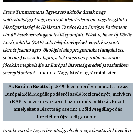
Frans Timmermans ügyvezető alelnök úrnak nagy
valószínűséggel még nem volt ideje érdemben megvizsgálni a
Mezőgazdasági és Halászati Tanács és az Európai Parlament
elmúlt hetekben elfogadott álláspontjait. Például, ha az új Közös
Agrárpolitika (KAP) zöld felépítményének egyik központi
elemét jelentő agro-ökológiai alapprogramokat (angolul eco-
schemes) vesszük alapul, a két intézmény ambíciószintje
jócskán meghaladja az Európai Bizottság eredeti javaslatában
szereplő szintet
– mondta Nagy István agrárminiszter.
Az Európai Bizottság 2019 decemberében mutatta be az
Európai Zöld Megállapodásról szóló közleményét, melyben
a KAP is nevesítésre került azon uniós politikák között,
amelyeket a Bizottság szerint a Zöld Megállapodás
keretében újra kell gondolni.
Ursula von der Leyen bizottsági elnök megválasztását követően