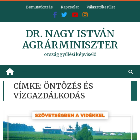
Skip
Bemutatkozás
Kapcsolat
Választókerület
to
content
DR. NAGY ISTVÁN
AGRÁRMINISZTER
országgyűlési képviselő
CÍMKE:
ÖNTÖZÉS ÉS
VÍZGAZDÁLKODÁS