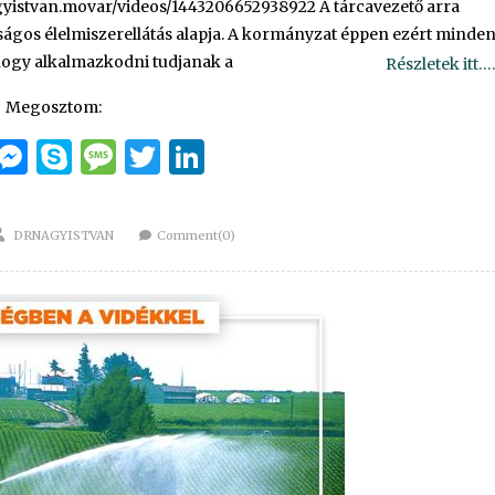
gyistvan.movar/videos/1443206652938922 A tárcavezető arra
ságos élelmiszerellátás alapja. A kormányzat éppen ezért minde
hogy alkalmazkodni tudjanak a
Részletek itt….
Megosztom:
cebook
Email
Messenger
Skype
Message
Twitter
LinkedIn
Author
DRNAGYISTVAN
Comment(0)