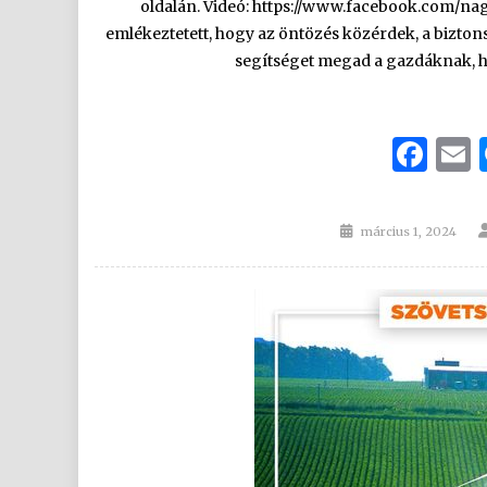
oldalán. Videó: https://www.facebook.com/na
emlékeztetett, hogy az öntözés közérdek, a bizton
segítséget megad a gazdáknak, 
Fa
Posted
március 1, 2024
on