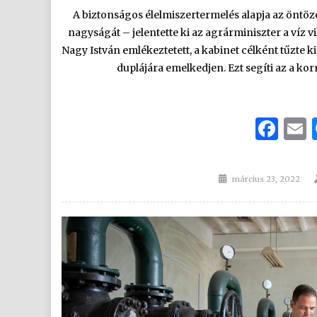
A biztonságos élelmiszertermelés alapja az öntöz
nagyságát – jelentette ki az agrárminiszter a víz
Nagy István emlékeztetett, a kabinet célként tűzte k
duplájára emelkedjen. Ezt segíti az a k
Fa
Posted
március 23, 2022
on