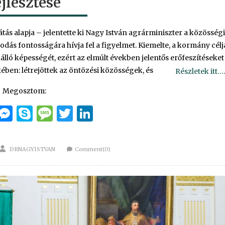
ejlesztése
tás alapja – jelentette ki Nagy István agrárminiszter a közösségi
dás fontosságára hívja fel a figyelmet. Kiemelte, a kormány célj
lló képességét, ezért az elmúlt években jelentős erőfeszítéseket
ében: létrejöttek az öntözési közösségek, és
Részletek itt….
Megosztom:
cebook
Email
Messenger
Skype
Message
Twitter
LinkedIn
Author
DRNAGYISTVAN
Comment(0)