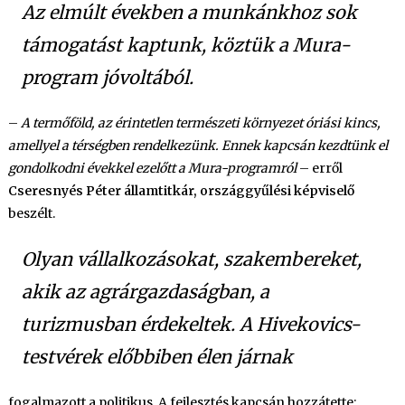
Az elmúlt években a munkánkhoz sok
támogatást kaptunk, köztük a Mura-
program jóvoltából.
–
A termőföld, az érintetlen természeti környezet óriási kincs,
amellyel a térségben rendelkezünk. Ennek kapcsán kezdtünk el
gondolkodni évekkel ezelőtt a Mura-programról
– erről
Cseresnyés Péter államtitkár, országgyűlési képviselő
beszélt.
Olyan vállalkozásokat, szakembereket,
akik az agrárgazdaságban, a
turizmusban érdekeltek. A Hivekovics-
testvérek előbbiben élen járnak
fogalmazott a politikus. A fejlesztés kapcsán hozzátette: