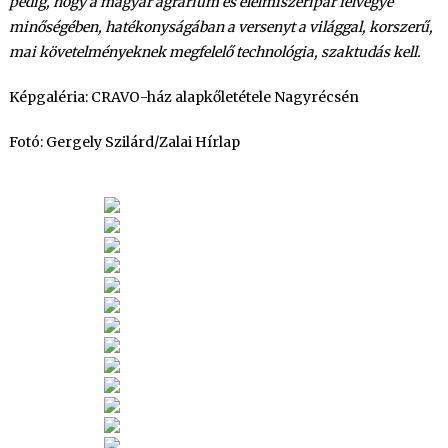
pedig, hogy a magyar agrárium és élelmiszeripar felvegye
minőségében, hatékonyságában a versenyt a világgal, korszerű,
mai követelményeknek megfelelő technológia, szaktudás kell.
Képgaléria: CRAVO-ház alapkőletétele Nagyrécsén
Fotó: Gergely Szilárd/Zalai Hírlap