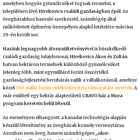
amelyben bogyós gyümölcsöket fognak termelni, a
épül
Európa
településen lévő
Hivekovics családi gazdaságban épül
. Az
legnagyobb
üvegházakhoz hasonló szerkezetű, számítógép által
CRAVO-
működtetett építmény ünnepélyes alapkő letételére március
háza
29-én került sor.
Nagyrécsén
bejegyzéshez
Hazánk legnagyobb áfonyaültetvényé
vel is büszkélkedő
családi gazdaság tulajdonosai,
Hivekovics Ákos és Zoltán
hatvan hektáron termelnek különböző gyümölcsöket.
Jelenleg több, mint egymilliárd forint összértékű
gazdaságfejlesztési beruházás zajlik a vállalkozásnál, amelyre
közel
700 millió forint vidékfejlesztési támogatást nyertek
. A
már említett egy hektár alapterületű
CRAVO ház a Mura
program keretein belül létesül
.
Az eseményen elhangzott: a kanadai technológia alapján
készülő létesítmény az üvegházak komoly versenytársa.
Azonban nem üveg, hanem számítógépes
„okos-