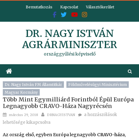
Skip
Bemutatkozás
Kapcsolat
Választókerület
to
content
DR. NAGY ISTVÁN
AGRÁRMINISZTER
országgyűlési képviselő
Dr. Nagy István FM Államtitkár
Földművelésügyi Minisztérium
Magyar Kormány
Több Mint Egymilliárd Forintból Épül Európa
Legnagyobb CRAVO-Háza Nagyrécsén
Posted
Author
Több
a hozzászólások
március 29, 2018
DRNAGYISTVAN
on
mint
lehetősége kikapcsolva
egymilliárd
Az ország első, egyben Európa legnagyobb
CRAVO-ház
a,
forintból