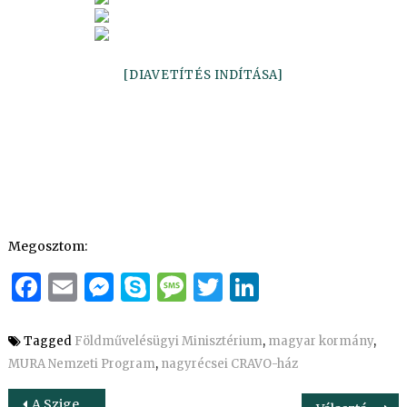
[DIAVETÍTÉS INDÍTÁSA]
Megosztom:
Facebook
Email
Messenger
Skype
Message
Twitter
LinkedIn
Tagged
Földművelésügyi Minisztérium
,
magyar kormány
,
MURA Nemzeti Program
,
nagyrécsei CRAVO-ház
Bejegyzés
A Szigetköz Natúrpark lett az ország tizedik natúrparkja