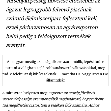
versenyképesség növelése érdekében az
ágazat legnagyobb felvevő piacának
számtó élelmiszeripart fejleszteni kell,
ezzel párhuzamosan az agrárexporton
belül pedig a feldolgozott termékek
aranyát.
A magyar mezőgazdaság sikere azon múlik, lépést tud-e
tartani a világban zajló robbanásszerű változásokkal, meg
tud-e felelni az új kihívásoknak. – mondta Dr. Nagy István FM
államtitkár
A miniszter-helyettes megjegyezte:
az ország jövője és
versenyképessége szempontjából meghatározó, hogy miként
tud megélhetést biztosítani a vidéken élők számára. Ahhoz