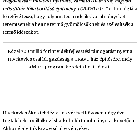
megoldással” működő, nyitható, zárható UV-szűrős, nagyon
erős diffúz fólia borítású építmény a CRAVO ház.
Technológiája
lehetővé teszi, hogy folyamatosan ideális körülményeket
teremtsenek a benne termő gyümölcsöknek és szélesítsék a
termő időszakot.
Közel 700 millió forint vidékfejlesztési támogatást nyert a
Hivekovics családi gazdaság a CRAVO ház építésére, mely
a Mura program keretein belül létesül.
Négy éve vágtak bele
Hivekovics Ákos felidézte: testvérével közösen négy éve
fogtak bele a vállalkozásba, külföldi tanulmányutat követően.
Akkor építettük ki az első ültetvényeket.