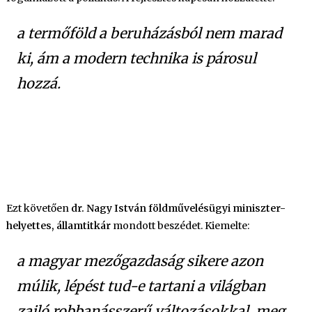
a termőföld a beruházásból nem marad
ki, ám a modern technika is párosul
hozzá.
A mezőgazdaságnak lépést kell
tartania
Ezt követően
dr. Nagy István földművelésügyi miniszter-
helyettes, államtitkár
mondott beszédet. Kiemelte:
a magyar mezőgazdaság sikere azon
múlik, lépést tud-e tartani a világban
zajló robbanásszerű változásokkal, meg