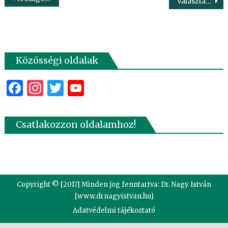
Választás 2018 – Interjú dr. Nagy István országgyűlési képviselővel
navigáció
Közösségi oldalak
Facebook
Instagram
Twitter
YouTube
Csatlakozzon oldalamhoz!
Copyright © [2017] Minden jog fenntartva: Dr. Nagy István
[www.drnagyistvan.hu]
Adatvédelmi tájékoztató