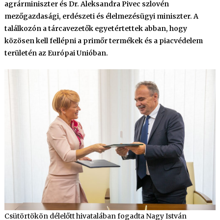
agrárminiszter és Dr. Aleksandra Pivec szlovén
mezőgazdasági, erdészeti és élelmezésügyi miniszter. A
találkozón a tárcavezetők egyetértettek abban, hogy
közösen kell fellépni a primőr termékek és a piacvédelem
területén az Európai Unióban.
Csütörtökön délelőtt hivatalában fogadta Nagy István