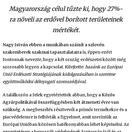
Magyarország célul tűzte ki, hogy 27%-
ra növeli az erdővel borított területeinek
mértékét.
Nagy István ebben a munkában számít a szlovén
szakemberek szakmai tapasztalataira
is, éppen ezért
fontosnak nevezte, hogy a két ország erdészetei között még
szorosabb legyen a kapcsolat. Kifejtette:
hazánk az Európai
Unió Erdészeti Stratégiájának kidolgozásában is szeretne
együttműködni délnyugati szomszédjával.
A találkozón a felek egyetértettek abban, hogy
a Közös
Agrárpolitikával összefüggésben két átmeneti évre van
szükség
. A megbeszélés résztvevői a primőr termékekre és a
piacvédelemre is felhívták a figyelmet, amit szerintük az
Európai Unióban közösen hatékonyabban lehet képviselni. Az
egyeztetésen a beporzók védelmének fontosságáról és az