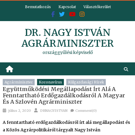
Skip
Bemutatkozás
Kapcsolat
Választókerület
to
content
DR. NAGY ISTVÁN
AGRÁRMINISZTER
országgyűlési képviselő
Agrárminiszter
Koronavírus
Külgazdasági Hírek
Együttműködési Megállapodást Írt Alá A
Fenntartható Erdőgazdálkodásról A Magyar
És A Szlovén Agrárminiszter
Posted
Author
július 2, 2020
DRNAGYISTVAN
Comment(0)
on
A fenntartható erdőgazdálkodásról írt alá megállapodást és
a Közös Agrárpolitikáról tárgyalt Nagy István