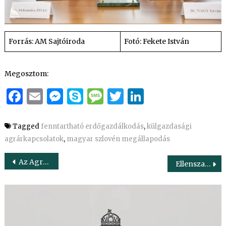
Forrás: AM Sajtóiroda
Fotó: Fekete István
Megosztom:
Facebook
Email
Messenger
Skype
Message
Twitter
LinkedIn
Tagged
fenntartható erdőgazdálkodás
,
külgazdasági
agrárkapcsolatok
,
magyar szlovén megállapodás
Bejegyzés
Az Agrárminisztérium új eszközzel segíti a mezőgazdasági termelők piaci pozíciójának erősítését
Ellenszavazat nélkül fogadták el az osztatlan közös tulajdon felszámolásáról szóló törvényt
navigáció