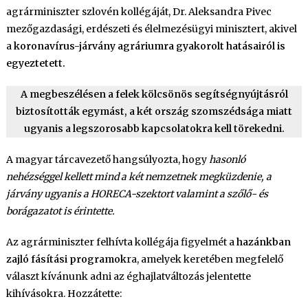
agrárminiszter szlovén kollégáját, Dr. Aleksandra Pivec
mezőgazdasági, erdészeti és élelmezésügyi minisztert, akivel
a
koronavírus-járvány agráriumra gyakorolt hatásairól is
egyeztetett.
A megbeszélésen a felek kölcsönös segítségnyújtásról
biztosították egymást, a két ország szomszédsága miatt
ugyanis a legszorosabb kapcsolatokra kell törekedni.
A magyar tárcavezető hangsúlyozta, hogy
hasonló
nehézséggel kellett mind a két nemzetnek megküzdenie, a
járvány ugyanis a HORECA-szektort valamint a szőlő- és
borágazatot is érintette.
Az agrárminiszter felhívta kollégája figyelmét a
hazánkban
zajló fásítási programok
ra, amelyek keretében megfelelő
választ kívánunk adni az éghajlatváltozás jelentette
kihívásokra. Hozzátette: