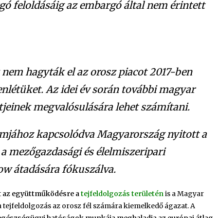
ó feloldásáig az embargó által nem érintett
nem hagyták el az orosz piacot 2017-ben
enlétüket. Az idei év során további magyar
ktjeinek megvalósulására lehet számítani.
amjához kapcsolódva Magyarország nyitott a
t a mezőgazdasági és élelmiszeripari
ow átadására fókuszálva.
t
az együttműködésre a
tejfeldolgozás területén
is a Magyar
 a tejfeldolgozás az orosz fél számára kiemelkedő ágazat. A