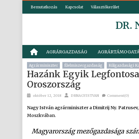
Skip
Bemutatkozás
Kapcsolat
Választókerület
to
content
DR.
AGRÁRGAZDASÁG
AGRÁRTÁMOGAT
Agrárminiszter
Élelmiszergazdaság
Külgazdasági K
Hazánk Egyik Legfontosab
Oroszország
Posted
Author
október 12, 2018
DRNAGYISTVAN
Comment(0)
on
Nagy István agrárminiszter a Dimitrij Ny. Patruse
Moszkvában.
Magyarország mezőgazdasága számá