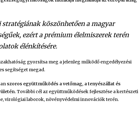
yegészségügyi hatóságok munkája meghaladja az európai átlag
i stratégiának köszönhetően a magyar
égűek, ezért a prémium élelmiszerek terén
latok élénkítésére.
z szakhatóság gyorsítsa meg a jelenleg működő engedélyezési
es segítséget megad.
ban
szoros együttműködés a vetőmag, a tenyészállat és
ületén.
További cél az együttműködések fejlesztése a kertészeti
e, virológiai laborok, növényvédelmi innovációk terén.