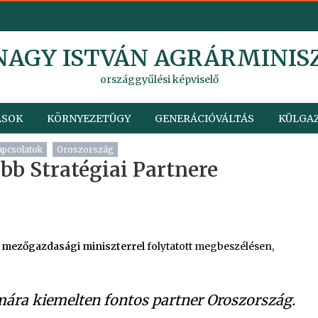
 NAGY ISTVÁN AGRÁRMINIS
országgyűlési képviselő
ÁSOK
KÖRNYEZETÜGY
GENERÁCIÓVÁLTÁS
KÜLGAZ
apcsolatok
Oroszország
b Stratégiai Partnere
v, mezőgazdasági miniszterrel
folytatott megbeszélésen,
ra kiemelten fontos partner Oroszország.