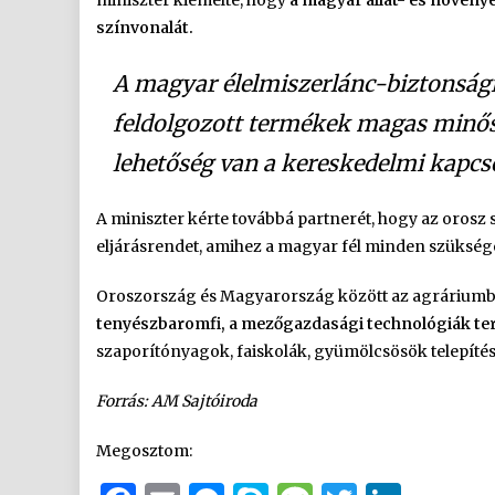
miniszter kiemelte, hogy
a magyar állat- és növén
színvonalát.
A magyar élelmiszerlánc-biztonság
feldolgozott termékek magas minős
lehetőség van a kereskedelmi kapcso
A miniszter kérte továbbá partnerét, hogy az oros
eljárásrendet, amihez a magyar fél minden szükség
Oroszország és Magyarország között az agrárium
tenyészbaromfi, a mezőgazdasági technológiák ter
szaporítónyagok, faiskolák, gyümölcsösök telepítés
Forrás: AM Sajtóiroda
Megosztom: