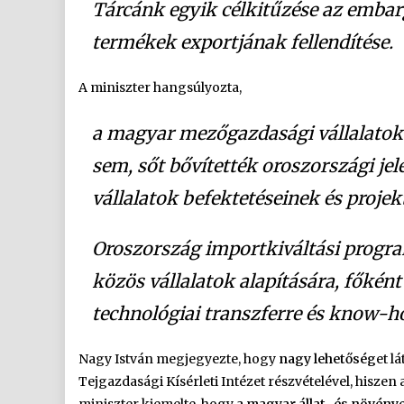
Tárcánk egyik célkitűzése az embarg
termékek exportjának fellendítése.
A miniszter hangsúlyozta,
a magyar mezőgazdasági vállalatok 
sem, sőt bővítették oroszországi jel
vállalatok befektetéseinek és proje
Oroszország importkiváltási progr
közös vállalatok alapítására, főkén
technológiai transzferre és know-h
Nagy István megjegyezte, hogy
nagy lehetőség
et lá
Tejgazdasági Kísérleti Intézet részvételével, hiszen