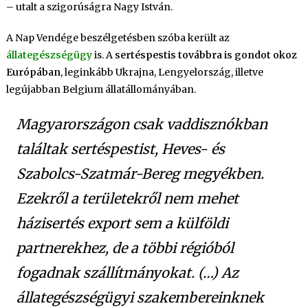
– utalt a szigorúságra Nagy István.
A Nap Vendége beszélgetésben szóba került az
állategészségügy
is. A
sertéspestis továbbra is gondot okoz
Európában
, leginkább Ukrajna, Lengyelország, illetve
legújabban Belgium állatállományában.
Magyarországon csak vaddisznókban
találtak sertéspestist, Heves- és
Szabolcs-Szatmár-Bereg megyékben.
Ezekről a területekről nem mehet
házisertés export sem a külföldi
partnerekhez, de a többi régióból
fogadnak szállítmányokat. (…) Az
állategészségügyi szakembereinknek