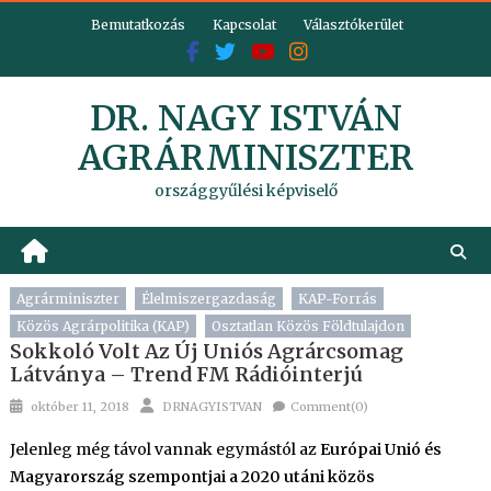
Skip
Bemutatkozás
Kapcsolat
Választókerület
to
content
DR. NAGY ISTVÁN
AGRÁRMINISZTER
országgyűlési képviselő
Agrárminiszter
Élelmiszergazdaság
KAP-Forrás
Közös Agrárpolitika (KAP)
Osztatlan Közös Földtulajdon
Sokkoló Volt Az Új Uniós Agrárcsomag
Látványa – Trend FM Rádióinterjú
Posted
Author
október 11, 2018
DRNAGYISTVAN
Comment(0)
on
Jelenleg még távol vannak egymástól az
Európai Unió és
Magyarország szempontjai a 2020 utáni közös