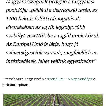
Magyarországnak pedig jó a tárgyalási
pozíciója: „például a degresszió terén, az
1200 hektár fölötti támogatások
elvonásában az egyik legszigorúbb
szabályt vezettük be a tagállamok közül.
Az Európai Unió is látja, hogy jó
szövetségeseink vannak, megfelelőek az
intézkedések, lehet velünk egyezkedni”
– tette hozzá Nagy István a
Trend FM – A Nap Vendége
c.
rádióinterjúban.