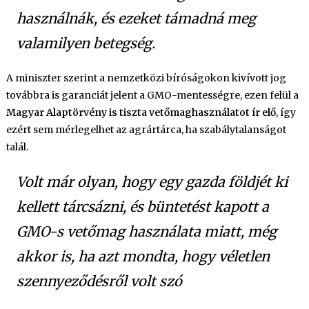
használnák, és ezeket támadná meg
valamilyen betegség.
A miniszter szerint a nemzetközi bíróságokon kivívott jog
továbbra is garanciát jelent a GMO-mentességre, ezen felül a
Magyar Alaptörvény is tiszta vetőmaghasználatot ír elő
, így
ezért sem mérlegelhet az agrártárca, ha szabálytalanságot
talál.
Volt már olyan, hogy egy gazda földjét ki
kellett tárcsázni, és büntetést kapott a
GMO-s vetőmag használata miatt, még
akkor is, ha azt mondta, hogy véletlen
szennyeződésről volt szó