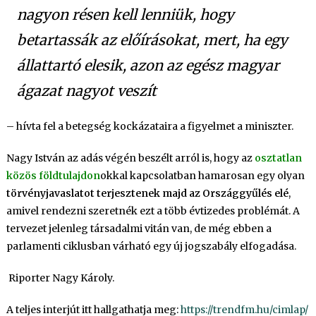
nagyon résen kell lenniük, hogy
betartassák az előírásokat, mert, ha egy
állattartó elesik, azon az egész magyar
ágazat nagyot veszít
– hívta fel a betegség kockázataira a figyelmet a miniszter.
Nagy István az adás végén beszélt arról is, hogy az
osztatlan
közös földtulajdon
okkal kapcsolatban hamarosan egy olyan
törvényjavaslatot terjesztenek majd az Országgyűlés elé
,
amivel rendezni szeretnék ezt a több évtizedes problémát. A
tervezet jelenleg társadalmi vitán van, de még ebben a
parlamenti ciklusban várható egy új jogszabály elfogadása.
Riporter Nagy Károly.
A teljes interjút itt hallgathatja meg:
https://trendfm.hu/cimlap/