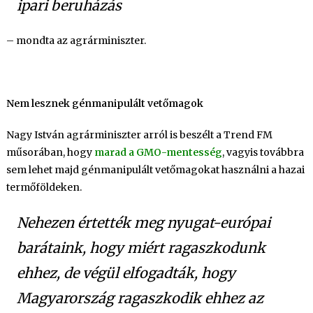
ipari beruházás
– mondta az agrárminiszter.
Nem lesznek génmanipulált vetőmagok
Nagy István agrárminiszter arról is beszélt a Trend FM
műsorában, hogy
marad a GMO-mentesség
, vagyis továbbra
sem lehet majd génmanipulált vetőmagokat használni a hazai
termőföldeken.
Nehezen értették meg nyugat-európai
barátaink, hogy miért ragaszkodunk
ehhez, de végül elfogadták, hogy
Magyarország ragaszkodik ehhez az