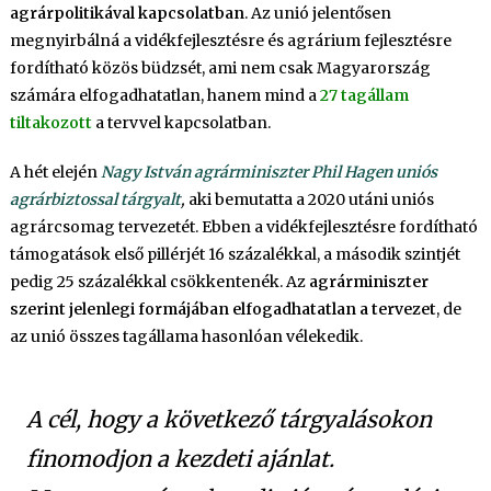
agrárpolitikával kapcsolatban
. Az unió jelentősen
megnyirbálná a vidékfejlesztésre és agrárium fejlesztésre
fordítható közös büdzsét, ami nem csak Magyarország
számára elfogadhatatlan, hanem mind a
27 tagállam
tiltakozott
a tervvel kapcsolatban.
A hét elején
Nagy István agrárminiszter Phil Hagen uniós
agrárbiztossal tárgyalt
,
aki bemutatta a 2020 utáni uniós
agrárcsomag tervezetét. Ebben a vidékfejlesztésre fordítható
támogatások első pillérjét 16 százalékkal, a második szintjét
pedig 25 százalékkal csökkentenék. Az
agrárminiszter
szerint jelenlegi formájában elfogadhatatlan a tervezet
, de
az unió összes tagállama hasonlóan vélekedik.
A cél, hogy a következő tárgyalásokon
finomodjon a kezdeti ajánlat.