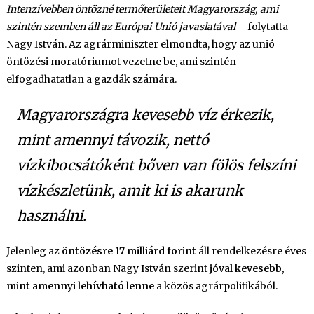
Intenzívebben öntözné termőterületeit Magyarország, ami
szintén szemben áll az Európai Unió javaslatával
– folytatta
Nagy István. Az agrárminiszter elmondta, hogy az unió
öntözési moratóriumot vezetne be, ami szintén
elfogadhatatlan a gazdák számára.
Magyarországra kevesebb víz érkezik,
mint amennyi távozik, nettó
vízkibocsátóként bőven van fölös felszíni
vízkészletünk, amit ki is akarunk
használni.
Jelenleg az
öntözésre 17 milliárd forint
áll rendelkezésre éves
szinten, ami azonban Nagy István szerint
jóval kevesebb,
mint amennyi lehívható lenne
a közös agrárpolitikából.