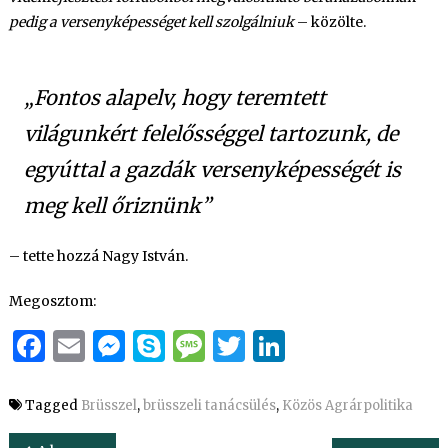
pedig a versenyképességet kell szolgálniuk
– közölte.
„Fontos alapelv, hogy teremtett
világunkért felelősséggel tartozunk, de
egyúttal a gazdák versenyképességét is
meg kell őriznünk”
– tette hozzá Nagy István.
Megosztom:
Facebook
Email
Messenger
Skype
Message
Twitter
LinkedIn
Tagged
Brüsszel
,
brüsszeli tanácsülés
,
Közös Agrárpolitika