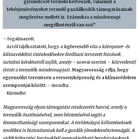
gyümölcsöt termelő kertészek, valamint a
fehérjenövényeket termelő gazdálkodók támogatásainak
megőrzése mellett is. Számukra a mindennapi
megélhetésről van szó”
– fogalmazott.
Arról tájékoztatott, hogy
a leghevesebb vita a környezet- és
klímavédelmi intézkedésekre fordítani tervezett források
tartalmi kérdéseiről zajlik
,
amely
– szavai szerint –
közvetlenül
érinti a termelők mindennapjait.
Magyarország célja, hogy
egyensúlyt teremtsen a versenyképesség és a klímavédelem
szempontjai között
– mondta.
Kiemelte:
Magyarország olyan támogatási rendszerért harcol, amely a
termelők ösztönzésével, nem büntetésével segíti a
fenntarthatósági szempontokat. A területalapú kifizetéseknek
továbbra is biztosítaniuk kell a gazdák jövedelembiztonságát. A
vidékfejlesztési forrásokból megvalósítható beruházásoknak