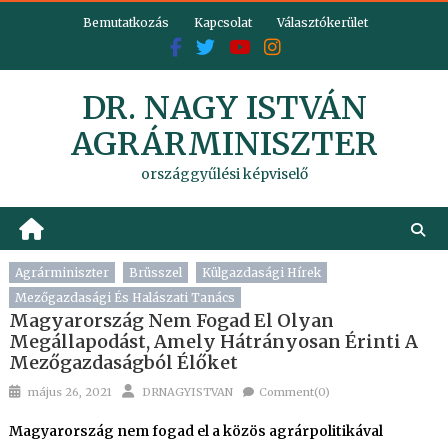
Skip
Bemutatkozás
Kapcsolat
Választókerület
to
content
DR. NAGY ISTVÁN
AGRÁRMINISZTER
országgyűlési képviselő
Agrárminiszter
Brüsszel
Külgazdasági Hírek
Mezőgazdasági És Halászati Tanács
Magyarország Nem Fogad El Olyan
Megállapodást, Amely Hátrányosan Érinti A
Mezőgazdaságból Élőket
Posted
Author
május 26, 2021
DRNAGYISTVAN
Comment(0)
on
Magyarország nem fogad el a közös agrárpolitikával