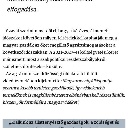
elfogadása.
Szavai szerint
most dől el, hogy a kétéves, átmeneti
időszakot követően milyen feltételekkel kaphatják meg a
magyar gazdák az őket megillető agrártámogatásokat a
következő időszakban.
A 2021-2027-es költségvetési keret
már ismert, most a szakpolitikai részletszabályokról
születnek döntések – közölte.
Az agrárminiszer közösségi oldalára feltöltött
videóüzenetében kijelentette
: Magyarország álláspontja
szerint a kisebb területen gazdálkodó, így védtelenebb
termelőknek is megkülönböztetett elbánásban kell részesülniük,
hiszen „ők formálják a magyar vidéket”.
„Kiállunk az állattenyésztő gazdaságok, a zöldséget és